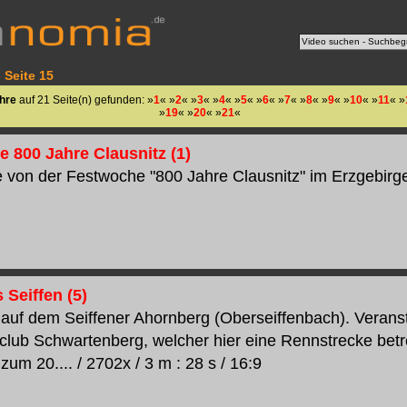
 Seite 15
ahre
auf 21 Seite(n) gefunden: »
1
« »
2
« »
3
« »
4
« »
5
« »
6
« »
7
« »
8
« »
9
« »
10
« »
11
« »
»
19
« »
20
« »
21
«
e 800 Jahre Clausnitz (1)
 von der Festwoche "800 Jahre Clausnitz" im Erzgebirge. 
 Seiffen (5)
auf dem Seiffener Ahornberg (Oberseiffenbach). Veranst
club Schwartenberg, welcher hier eine Rennstrecke betre
zum 20.... / 2702x / 3 m : 28 s / 16:9