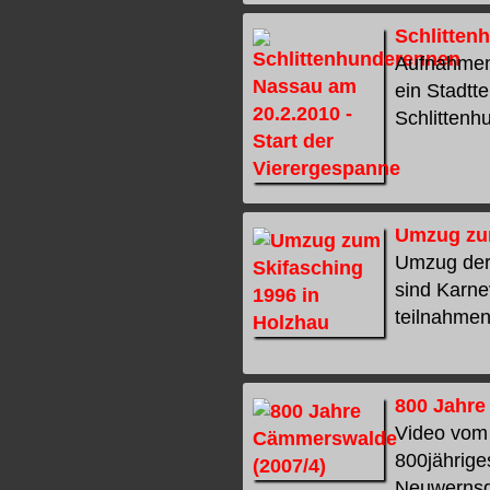
Schlitten
Aufnahmen 
ein Stadtt
Schlittenh
Umzug zum
Umzug der 
sind Karne
teilnahmen.
800 Jahre
Video vom 
800jährig
Neuwernsdo