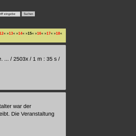
12
« »
13
« »
14
« »
15
« »
16
« »
17
« »
18
«
... / 2503x / 1 m : 35 s /
alter war der
ibt. Die Veranstaltung