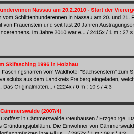
hunderennen Nassau am 20.2.2010 - Start der Vierer
vom Schlittenhunderennen in Nassau am 20. und 21. F
eil von Frauenstein und seit fast 20 Jahren Austragungso
underennens. Im Jahre 2010 war e... / 2415x / 1 m : 27 s 
 Skifasching 1996 in Holzhau
Faschingsnarren vom Waldhotel "Sachsenstern" zum Ski
valsclubs aus dem Landkreis Freiberg eingeladen, we
 Das Originalmateri... / 2224x / 0 m : 10 s / 4:3
 Cämmerswalde (2007/4)
Dorffest in Cämmerswalde /Neuhausen / Erzgebirge. Das
es Gründungsjubiläum. Die Einwohner von Cämmerswal
rf schmückten ihre Häus... / 2857x / 1 m : 08 s / 4:3