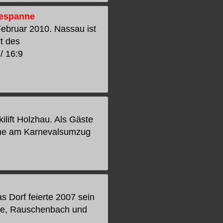
gespanne
ebruar 2010. Nassau ist
rt des
/ 16:9
lift Holzhau. Als Gäste
lche am Karnevalsumzug
 Dorf feierte 2007 sein
de, Rauschenbach und