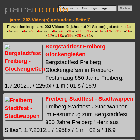
jahre: 203 Video(s) gefunden - Seite 7
Es wurden insgesamt
203 Videos
für
jahre
auf 21 Seite(n) gefunden: »
1
«
»
2
« »
3
« »
4
« »
5
« »
6
« »
7
« »
8
« »
9
« »
10
« »
11
« »
12
« »
13
« »
14
« »
15
« »
16
«
»
17
« »
18
« »
19
« »
20
« »
21
«
Bergstadtfest Freiberg -
Glockengießen
Bergstadtfest Freiberg -
Glockengießen in Freiberg-
Festumzug 850 Jahre Freiberg.
1.7.2012... / 2250x / 1 m : 01 s / 16:9
Freiberg Stadtfest - Stadtwappen
Freiberg Stadtfest - Stadtwappen
im Festumzug zum Bergstadtfest
850 Jahre Freiberg "Herz aus
Silber". 1.7.2012... / 1958x / 1 m : 02 s / 16:9