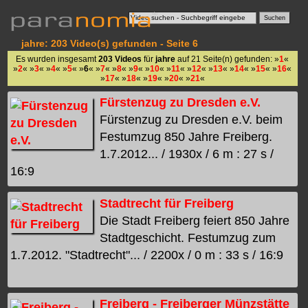
jahre: 203 Video(s) gefunden - Seite 6
Es wurden insgesamt
203 Videos
für
jahre
auf 21 Seite(n) gefunden: »
1
«
»
2
« »
3
« »
4
« »
5
« »
6
« »
7
« »
8
« »
9
« »
10
« »
11
« »
12
« »
13
« »
14
« »
15
« »
16
«
»
17
« »
18
« »
19
« »
20
« »
21
«
Fürstenzug zu Dresden e.V.
Fürstenzug zu Dresden e.V. beim
Festumzug 850 Jahre Freiberg.
1.7.2012... / 1930x / 6 m : 27 s /
16:9
Stadtrecht für Freiberg
Die Stadt Freiberg feiert 850 Jahre
Stadtgeschicht. Festumzug zum
1.7.2012. "Stadtrecht"... / 2200x / 0 m : 33 s / 16:9
Freiberg - Freiberger Münzstätte