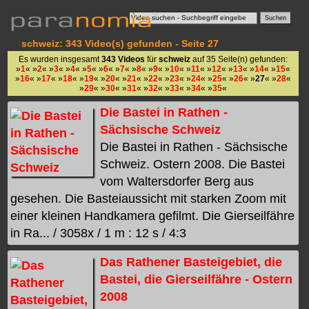
schweiz: 343 Video(s) gefunden - Seite 27
Es wurden insgesamt
343 Videos
für
schweiz
auf 35 Seite(n) gefunden:
»
1
« »
2
« »
3
« »
4
« »
5
« »
6
« »
7
« »
8
« »
9
« »
10
« »
11
« »
12
« »
13
« »
14
« »
15
«
»
16
« »
17
« »
18
« »
19
« »
20
« »
21
« »
22
« »
23
« »
24
« »
25
« »
26
« »
27
« »
28
«
»
29
« »
30
« »
31
« »
32
« »
33
« »
34
« »
35
«
Die Bastei in Rathen -
Sächsische Schweiz
Die Bastei in Rathen - Sächsische
Schweiz. Ostern 2008. Die Bastei
vom Waltersdorfer Berg aus
gesehen. Die Basteiaussicht mit starken Zoom mit
einer kleinen Handkamera gefilmt. Die Gierseilfähre
in Ra... / 3058x / 1 m : 12 s / 4:3
Das Rathener Basteigebiet, die
Bastei, die Gierseilfähre - Ostern
2008