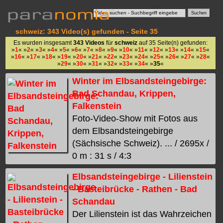
schweiz: 343 Video(s) gefunden - Seite 35
Es wurden insgesamt
343 Videos
für
schweiz
auf 35 Seite(n) gefunden:
»
1
« »
2
« »
3
« »
4
« »
5
« »
6
« »
7
« »
8
« »
9
« »
10
« »
11
« »
12
« »
13
« »
14
« »
15
«
»
16
« »
17
« »
18
« »
19
« »
20
« »
21
« »
22
« »
23
« »
24
« »
25
« »
26
« »
27
« »
28
«
»
29
« »
30
« »
31
« »
32
« »
33
« »
34
« »
35
«
Winter im Elbsandsteingebirge:
Bad Schandau, Krippen,
Falkenstein
Foto-Video-Show mit Fotos aus
dem Elbsandsteingebirge
(Sächsische Schweiz). ... / 2695x /
0 m : 31 s / 4:3
Elbsandsteingebirge - Lilienstein
- Basteibrücke - Rathen - Bad
Schandau
Der Lilienstein ist das Wahrzeichen