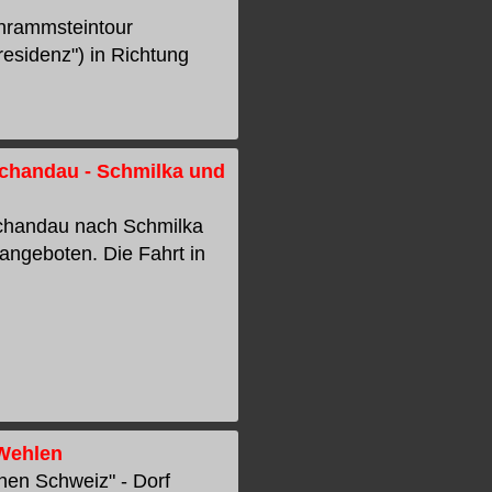
chrammsteintour
esidenz") in Richtung
Schandau - Schmilka und
Schandau nach Schmilka
angeboten. Die Fahrt in
 Wehlen
hen Schweiz" - Dorf