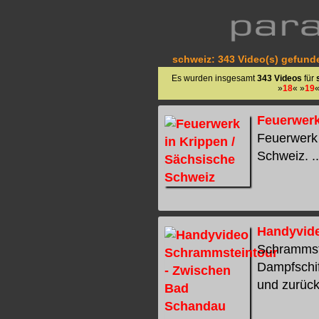
schweiz: 343 Video(s) gefunde
Es wurden insgesamt
343 Videos
für
»
18
« »
19
«
Feuerwerk
Feuerwerk 
Schweiz. ..
Handyvid
Schrammste
Dampfschif
und zurück