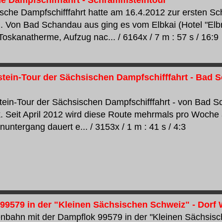
e Dampfschifffahrt - Schrammsteintour
sche Dampfschifffahrt hatte am 16.4.2012 zur ersten S
. Von Bad Schandau aus ging es vom Elbkai (Hotel "Elbr
Toskanatherme, Aufzug nac... / 6164x / 7 m : 57 s / 16:9
ein-Tour der Sächsischen Dampfschifffahrt - Bad 
in-Tour der Sächsischen Dampfschifffahrt - von Bad 
. Seit April 2012 wird diese Route mehrmals pro Woche 
untergang dauert e... / 3153x / 1 m : 41 s / 4:3
99579 in der "Kleinen Sächsischen Schweiz" - Dorf
nbahn mit der Dampflok 99579 in der "Kleinen Sächsisc