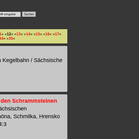
1
« »
12
« »
13
« »
14
« »
15
« »
16
« »
17
«
34
« »
35
«
m Kegelbahn / Sächsische
 den Schrammsteinen
ächsischen
höna, Schmilka, Hrensko
4:3