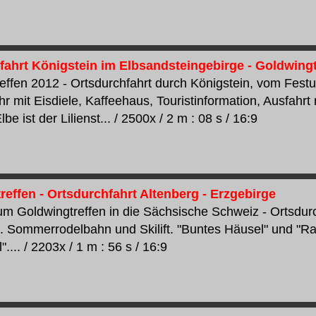
fahrt Königstein im Elbsandsteingebirge - Goldwingt
effen 2012 - Ortsdurchfahrt durch Königstein, vom Fe
hr mit Eisdiele, Kaffeehaus, Touristinformation, Ausfah
lbe ist der Lilienst... / 2500x / 2 m : 08 s / 16:9
effen - Ortsdurchfahrt Altenberg - Erzgebirge
um Goldwingtreffen in die Sächsische Schweiz - Ortsdurc
. Sommerrodelbahn und Skilift. "Buntes Häusel" und "R
".... / 2203x / 1 m : 56 s / 16:9