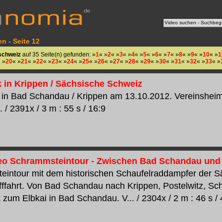
n - Seite 12
schweiz
auf 35 Seite(n) gefunden: »
1
« »
2
« »
3
« »
4
« »
5
« »
6
« »
7
« »
8
« »
9
« »
10
« »
1
 »
20
« »
21
« »
22
« »
23
« »
24
« »
25
« »
26
« »
27
« »
28
« »
29
« »
30
« »
31
« »
32
« »
33
« »
 in Krippen / Sächsische Schweiz
in Bad Schandau / Krippen am 13.10.2012. Vereinshei
. / 2391x / 3 m : 55 s / 16:9
eo Schrammsteintour - Zwischen Bad Schandau und
intour mit dem historischen Schaufelraddampfer der S
ffahrt. Von Bad Schandau nach Krippen, Postelwitz, Sc
 zum Elbkai in Bad Schandau. V... / 2304x / 2 m : 46 s / 