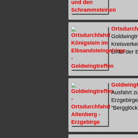
Ortsdurch
Goldwingtr
Kreisverke
Links der E
Goldwingtr
Ausfahrt z
Erzgebirge
"Bergglöckl