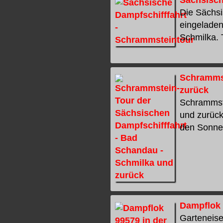
Sächsisch
Die Sächsi
eingeladen
Schmilka. 
Schrammst
zurück
Schrammste
und zurück
den Sonnen
Dampflok 
Garteneise