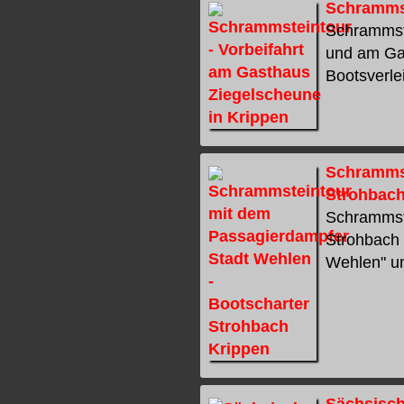
Schrammst
Schrammste
und am Gas
Bootsverlei
Schrammst
Strohbach
Schrammst
Strohbach
Wehlen" und