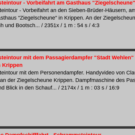
eintour - Vorbeifahrt am Gasthaus "Ziegelscheune"
intour - Vorbeifahrt an den Sieben-Brüder-Häusern, am 
thaus "Ziegelscheune" in Krippen. An der Ziegelscheune
h und Bootsch... / 2351x / 1 m : 54 s / 4:3
eintour mit dem Passagierdampfer "Stadt Wehlen" 
 Krippen
eintour mit dem Personendampfer. Handyvideo von Clau
 an der Ziegelscheune Krippen. Dampfmaschine des Pas
 Blick in den Schauf... / 2174x / 1 m : 03 s / 16:9