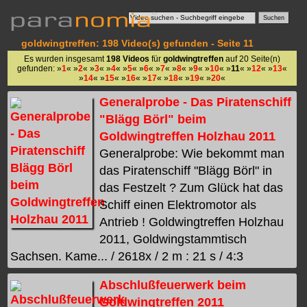
goldwingtreffen: 198 Video(s) gefunden - Seite 11
Es wurden insgesamt
198 Videos
für
goldwingtreffen
auf 20 Seite(n)
gefunden: »
1
« »
2
« »
3
« »
4
« »
5
« »
6
« »
7
« »
8
« »
9
« »
10
« »
11
« »
12
« »
13
«
»
14
« »
15
« »
16
« »
17
« »
18
« »
19
« »
20
«
Generalprobe - Das Piratenschiff
"Blägg Börl" beim
Goldwingtreffen Holzhau 2011
Generalprobe: Wie bekommt man
das Piratenschiff "Blägg Börl" in
das Festzelt ? Zum Glück hat das
Schiff einen Elektromotor als
Antrieb ! Goldwingtreffen Holzhau
2011, Goldwingstammtisch
Sachsen. Kame... / 2618x / 2 m : 21 s / 4:3
Abschlußfeuerwerk beim
Goldwingtreffen 2011