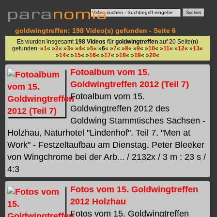
goldwingtreffen: 198 Video(s) gefunden - Seite 6
Es wurden insgesamt
198 Videos
für
goldwingtreffen
auf 20 Seite(n)
gefunden: »
1
« »
2
« »
3
« »
4
« »
5
« »
6
« »
7
« »
8
« »
9
« »
10
« »
11
« »
12
« »
13
«
»
14
« »
15
« »
16
« »
17
« »
18
« »
19
« »
20
«
Fotoalbum vom 15.
Goldwingtreffen 2012 (Teil 7)
Fotoalbum vom 15.
Goldwingtreffen 2012 des
Goldwing Stammtisches Sachsen -
Holzhau, Naturhotel "Lindenhof". Teil 7. "Men at
Work" - Festzeltaufbau am Dienstag. Peter Bleeker
von Wingchrome bei der Arb... / 2132x / 3 m : 23 s /
4:3
Fotos vom 15. Goldwingtreffen
2012 Holzhau
Fotos vom 15. Goldwingtreffen