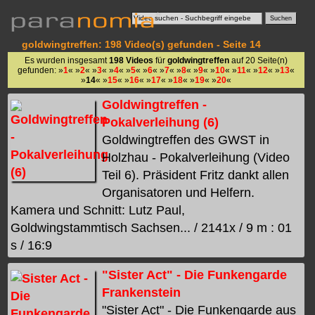
goldwingtreffen: 198 Video(s) gefunden - Seite 14
Es wurden insgesamt
198 Videos
für
goldwingtreffen
auf 20 Seite(n)
gefunden: »
1
« »
2
« »
3
« »
4
« »
5
« »
6
« »
7
« »
8
« »
9
« »
10
« »
11
« »
12
« »
13
«
»
14
« »
15
« »
16
« »
17
« »
18
« »
19
« »
20
«
Goldwingtreffen -
Pokalverleihung (6)
Goldwingtreffen des GWST in
Holzhau - Pokalverleihung (Video
Teil 6). Präsident Fritz dankt allen
Organisatoren und Helfern.
Kamera und Schnitt: Lutz Paul,
Goldwingstammtisch Sachsen... / 2141x / 9 m : 01
s / 16:9
"Sister Act" - Die Funkengarde
Frankenstein
"Sister Act" - Die Funkengarde aus