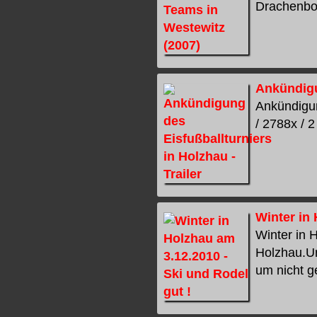
Drachenboo
Ankündigun
Ankündigun
/ 2788x / 2
Winter in 
Winter in 
Holzhau.Urs
um nicht ge