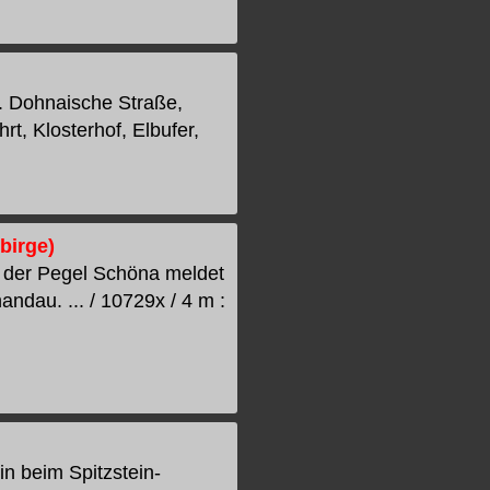
. Dohnaische Straße,
t, Klosterhof, Elbufer,
birge)
 der Pegel Schöna meldet
ndau. ... / 10729x / 4 m :
 beim Spitzstein-