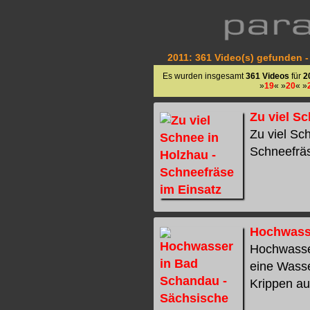
2011: 361 Video(s) gefunden -
Es wurden insgesamt
361 Videos
für
2
»
19
« »
20
« »
Zu viel S
Zu viel Sc
Schneefräs
Hochwasse
Hochwasser
eine Wass
Krippen auf