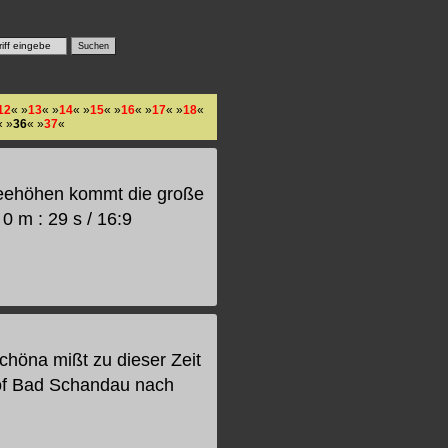
12
« »
13
« »
14
« »
15
« »
16
« »
17
« »
18
«
« »
36
« »
37
«
neehöhen kommt die große
0 m : 29 s / 16:9
höna mißt zu dieser Zeit
of Bad Schandau nach