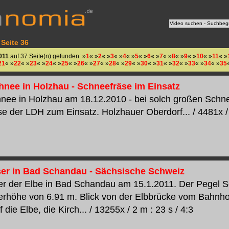
 Seite 36
011
auf 37 Seite(n) gefunden: »
1
« »
2
« »
3
« »
4
« »
5
« »
6
« »
7
« »
8
« »
9
« »
10
« »
11
« »
21
« »
22
« »
23
« »
24
« »
25
« »
26
« »
27
« »
28
« »
29
« »
30
« »
31
« »
32
« »
33
« »
34
« »
35
chnee in Holzhau - Schneefräse im Einsatz
hnee in Holzhau am 18.12.2010 - bei solch großen Sch
e der LDH zum Einsatz. Holzhauer Oberdorf... / 4481x / 
r in Bad Schandau - Sächsische Schweiz
 der Elbe in Bad Schandau am 15.1.2011. Der Pegel Sc
erhöhe von 6.91 m. Blick von der Elbbrücke vom Bahnh
 die Elbe, die Kirch... / 13255x / 2 m : 23 s / 4:3