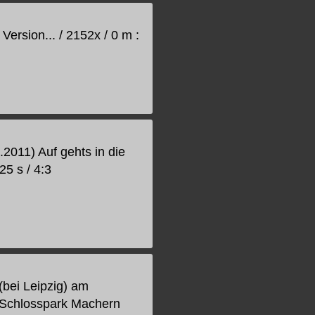
Version... / 2152x / 0 m :
2011) Auf gehts in die
25 s / 4:3
bei Leipzig) am
 Schlosspark Machern