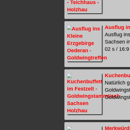
Ausflug i
Ausflug in
Sachsen in
02 s / 16:9
Kuchenbuf
Natürlich 
Goldwingst
Goldwingst
Merkwürdi