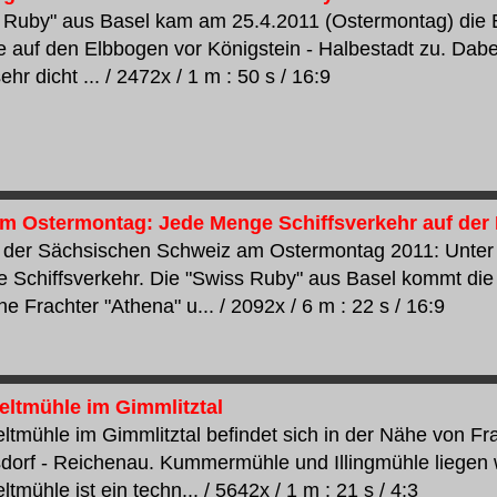
 Ruby" aus Basel kam am 25.4.2011 (Ostermontag) die 
ie auf den Elbbogen vor Königstein - Halbestadt zu. Dabei
ehr dicht ... / 2472x / 1 m : 50 s / 16:9
m Ostermontag: Jede Menge Schiffsverkehr auf der 
 der Sächsischen Schweiz am Ostermontag 2011: Unter d
 Schiffsverkehr. Die "Swiss Ruby" aus Basel kommt die 
e Frachter "Athena" u... / 2092x / 6 m : 22 s / 16:9
eltmühle im Gimmlitztal
ltmühle im Gimmlitztal befindet sich in der Nähe von Fr
orf - Reichenau. Kummermühle und Illingmühle liegen w
tmühle ist ein techn... / 5642x / 1 m : 21 s / 4:3