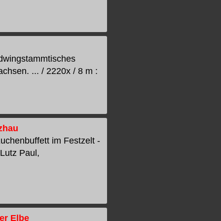
oldwingstammtisches
hsen. ... / 2220x / 8 m :
lzhau
uchenbuffett im Festzelt -
Lutz Paul,
er Elbe