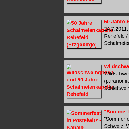
50 Jahre 
24.7.2011:
Rehefeld /
Schalmeienz
Wildschwe
Wildschwei
(paranomia
Schlettwei
"Sommerfe
"Sommerfes
Schweiz, W