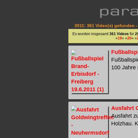
2011: 361 Video(s) gefunden -
Es wurden insgesamt
361 Videos
für
2
»
19
« »
20
« »
Fußballspi
Fußballspi
100 Jahre F
Ausfahrt 
Ausfahrt 
Holzhau. K