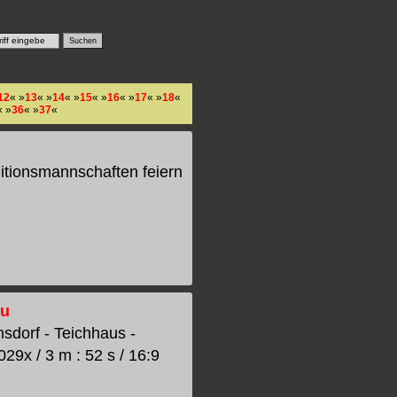
12
« »
13
« »
14
« »
15
« »
16
« »
17
« »
18
«
« »
36
« »
37
«
ditionsmannschaften feiern
au
dorf - Teichhaus -
9x / 3 m : 52 s / 16:9