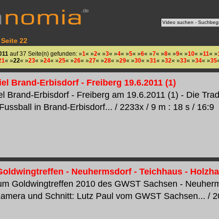
 Seite 22
011
auf 37 Seite(n) gefunden: »
1
« »
2
« »
3
« »
4
« »
5
« »
6
« »
7
« »
8
« »
9
« »
10
« »
11
« »
21
« »
22
« »
23
« »
24
« »
25
« »
26
« »
27
« »
28
« »
29
« »
30
« »
31
« »
32
« »
33
« »
34
« »
35
el Brand-Erbisdorf - Freiberg 19.6.2011 (1)
el Brand-Erbisdorf - Freiberg am 19.6.2011 (1) - Die Tra
ussball in Brand-Erbisdorf... / 2233x / 9 m : 18 s / 16:9
Goldwingtreffen - Neuhermsdorf - Teichhaus - Holzh
zum Goldwingtreffen 2010 des GWST Sachsen - Neuherms
amera und Schnitt: Lutz Paul vom GWST Sachsen... / 202