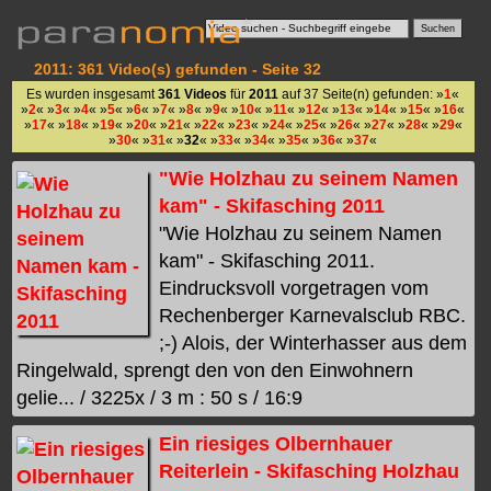
2011: 361 Video(s) gefunden - Seite 32
Es wurden insgesamt
361 Videos
für
2011
auf 37 Seite(n) gefunden: »
1
«
»
2
« »
3
« »
4
« »
5
« »
6
« »
7
« »
8
« »
9
« »
10
« »
11
« »
12
« »
13
« »
14
« »
15
« »
16
«
»
17
« »
18
« »
19
« »
20
« »
21
« »
22
« »
23
« »
24
« »
25
« »
26
« »
27
« »
28
« »
29
«
»
30
« »
31
« »
32
« »
33
« »
34
« »
35
« »
36
« »
37
«
"Wie Holzhau zu seinem Namen
kam" - Skifasching 2011
"Wie Holzhau zu seinem Namen
kam" - Skifasching 2011.
Eindrucksvoll vorgetragen vom
Rechenberger Karnevalsclub RBC.
;-) Alois, der Winterhasser aus dem
Ringelwald, sprengt den von den Einwohnern
gelie... / 3225x / 3 m : 50 s / 16:9
Ein riesiges Olbernhauer
Reiterlein - Skifasching Holzhau