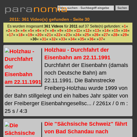
2011: 361 Video(s) gefunden - Seite 30
Es wurden insgesamt
361 Videos
für
2011
auf 37 Seite(n) gefunden: »
1
«
»
2
« »
3
« »
4
« »
5
« »
6
« »
7
« »
8
« »
9
« »
10
« »
11
« »
12
« »
13
« »
14
« »
15
« »
16
«
»
17
« »
18
« »
19
« »
20
« »
21
« »
22
« »
23
« »
24
« »
25
« »
26
« »
27
« »
28
« »
29
«
»
30
« »
31
« »
32
« »
33
« »
34
« »
35
« »
36
« »
37
«
Holzhau - Durchfahrt der
Eisenbahn am 22.11.1991
Durchfahrt der Eisenbahn (damals
noch Deutsche Bahn) am
22.11.1991. Die Bahnstrecke
Freiberg-Holzhau wurde 1999 von
der Bahn stillgelegt und ein halbes Jahr später von
der Freiberger Eisenbahngesellsc... / 2261x / 0 m :
25 s / 4:3
Die "Sächsische Schweiz" fährt
von Bad Schandau nach