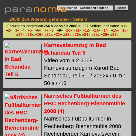
2008: 266 Video(s) gefunden - Seite 9
Es wurden insgesamt
266 Videos
für
2008
auf 27 Seite(n) gefunden: »
1
«
»
2
« »
3
« »
4
« »
5
« »
6
« »
7
« »
8
« »
9
« »
10
« »
11
« »
12
« »
13
« »
14
« »
15
« »
16
«
»
17
« »
18
« »
19
« »
20
« »
21
« »
22
« »
23
« »
24
« »
25
« »
26
« »
27
«
Karnevalsumzug in Bad
Schandau Teil 5
Video vom 9.2.2008 -
Karnevalsumzug im Kurort Bad
Schandau, Teil 5... / 2192x / 0 m :
50 s / 4:3
Närrisches Fußballturnier des
RBC Rechenberg-Bienenmühle
2008 (4)
Närrisches Fußballturnier in
Rechenberg-Bienenmühle 2008,
Rechenberger Karnevalsverein.