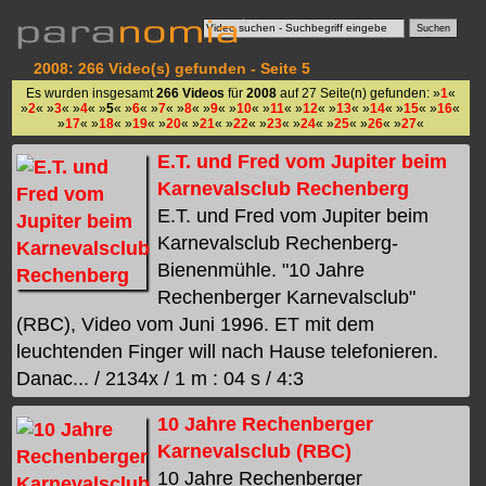
2008: 266 Video(s) gefunden - Seite 5
Es wurden insgesamt
266 Videos
für
2008
auf 27 Seite(n) gefunden: »
1
«
»
2
« »
3
« »
4
« »
5
« »
6
« »
7
« »
8
« »
9
« »
10
« »
11
« »
12
« »
13
« »
14
« »
15
« »
16
«
»
17
« »
18
« »
19
« »
20
« »
21
« »
22
« »
23
« »
24
« »
25
« »
26
« »
27
«
E.T. und Fred vom Jupiter beim
Karnevalsclub Rechenberg
E.T. und Fred vom Jupiter beim
Karnevalsclub Rechenberg-
Bienenmühle. "10 Jahre
Rechenberger Karnevalsclub"
(RBC), Video vom Juni 1996. ET mit dem
leuchtenden Finger will nach Hause telefonieren.
Danac... / 2134x / 1 m : 04 s / 4:3
10 Jahre Rechenberger
Karnevalsclub (RBC)
10 Jahre Rechenberger