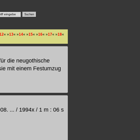
12
« »
13
« »
14
« »
15
« »
16
« »
17
« »
18
«
ür die neugothische
ie mit einem Festumzug
. ... / 1994x / 1 m : 06 s