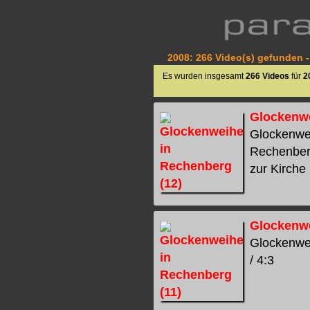
2008: 266 Video(s) gefunden -
Es wurden insgesamt
266 Videos
für
2
Glockenwe
Glockenwei
Rechenber
zur Kirche 
Glockenwe
Glockenwei
/ 4:3