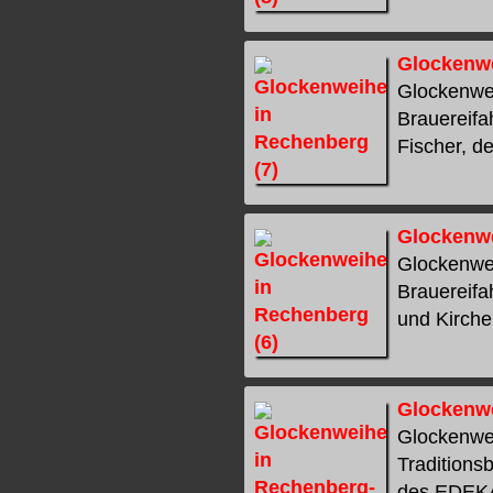
Glockenwe
Glockenwei
Brauereifa
Fischer, de
Glockenwe
Glockenwei
Brauereifa
und Kirchen
Glockenwe
Glockenwe
Traditions
des EDEKA-A