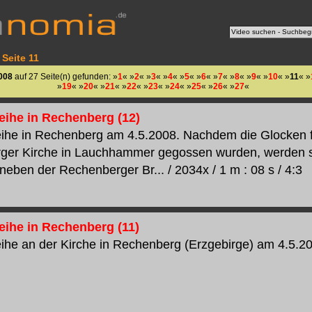
 Seite 11
008
auf 27 Seite(n) gefunden: »
1
« »
2
« »
3
« »
4
« »
5
« »
6
« »
7
« »
8
« »
9
« »
10
« »
11
« »
»
19
« »
20
« »
21
« »
22
« »
23
« »
24
« »
25
« »
26
« »
27
«
ihe in Rechenberg (12)
he in Rechenberg am 4.5.2008. Nachdem die Glocken f
ger Kirche in Lauchhammer gegossen wurden, werden s
neben der Rechenberger Br... / 2034x / 1 m : 08 s / 4:3
ihe in Rechenberg (11)
he an der Kirche in Rechenberg (Erzgebirge) am 4.5.2008