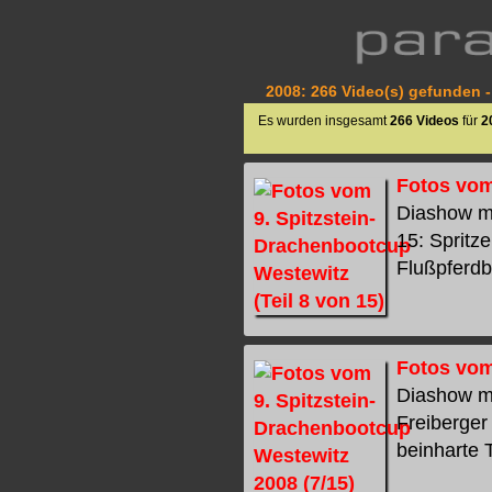
2008: 266 Video(s) gefunden -
Es wurden insgesamt
266 Videos
für
2
Fotos vom
Diashow mi
15: Spritz
Flußpferdba
Fotos vom
Diashow mi
Freiberger
beinharte T