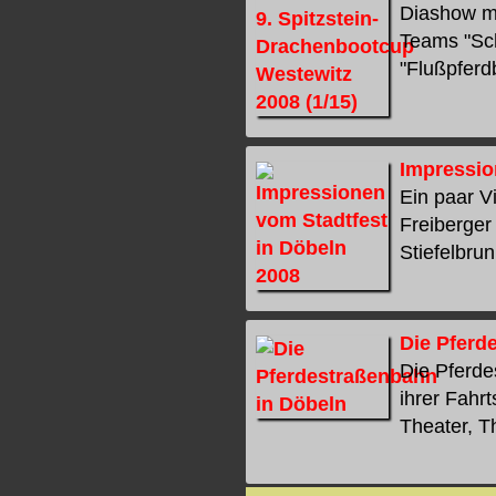
Diashow mi
Teams "Sch
"Flußpferdb
Impressio
Ein paar V
Freiberger
Stiefelbrun
Die Pferd
Die Pferde
ihrer Fahr
Theater, Th