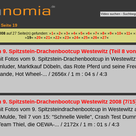
 Seite 19
008
auf 27 Seite(n) gefunden: »
1
« »
2
« »
3
« »
4
« »
5
« »
6
« »
7
« »
8
« »
9
« »
10
« »
11
« »
»
19
« »
20
« »
21
« »
22
« »
23
« »
24
« »
25
« »
26
« »
27
«
 9. Spitzstein-Drachenbootcup Westewitz (Teil 8 von
t Fotos vom 9. Spitzstein-Drachenbootcup in Westewitz 
enluder, Marktkauf Döbeln, das Rote Pferd und seine Fre
nde, Hot Wheel-... / 2656x / 1 m : 04 s / 4:3
 9. Spitzstein-Drachenbootcup Westewitz 2008 (7/15
t Fotos vom 9. Spitzsteindrachenbootcup in Westewitz 
 Mulde, Teil 7 von 15: "Schnelle Welle", Crash Test Dumm
eam Thiel, die OEWA-... / 2172x / 1 m : 01 s / 4:3