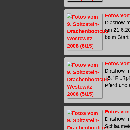
Fotos vom
Diashow mi
am 21.6.20
beim Start 
Fotos vom
Diashow mi
15: "Flußp
Pferd und s
Fotos vom
Diashow mi
Schlaumeie