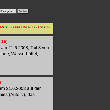
12
« »
13
« »
14
« »
15
« »
16
« »
17
« »
18
«
 15)
am 21.6.2008, Teil 8 von
unde, Wasserbüffel,
)
am 21.6.2008 auf der
ies (Autoliv), das