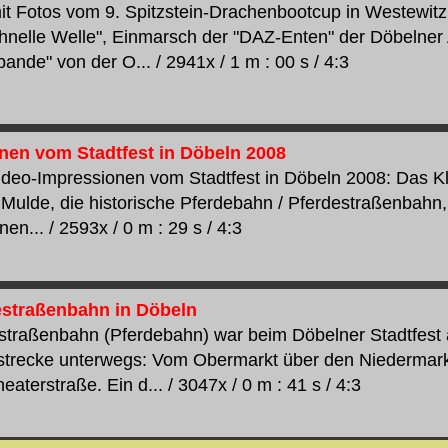
t Fotos vom 9. Spitzstein-Drachenbootcup in Westewitz 
nelle Welle", Einmarsch der "DAZ-Enten" der Döbelner 
ande" von der O... / 2941x / 1 m : 00 s / 4:3
nen vom Stadtfest in Döbeln 2008
ideo-Impressionen vom Stadtfest in Döbeln 2008: Das Kl
 Mulde, die historische Pferdebahn / Pferdestraßenbahn
nen... / 2593x / 0 m : 29 s / 4:3
estraßenbahn in Döbeln
straßenbahn (Pferdebahn) war beim Döbelner Stadtfest
tstrecke unterwegs: Vom Obermarkt über den Niedermark
eaterstraße. Ein d... / 3047x / 0 m : 41 s / 4:3