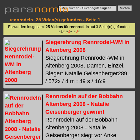
rennrodeln: 25 Video(s) gefunden - Seite 1
Es wurden insgesamt
25 Videos
für
rennrodeln
auf 3 Seite(n) gefunden:
»
1
« »
2
« »
3
«
Siegerehrung Rennrodel-WM in
Altenberg 2008
Siegerehrung Rennrodel-WM in
Altenberg 2008, Damen, Einzel.
Sieger: Natalie Geisenberger289...
/ 572x / 4 m : 49 s / 16:9
Rennrodeln auf der Bobbahn
Altenberg 2008 - Natalie
Geisenberger gewinnt
Rennrodeln auf der Bobbahn
Altenberg 2008 - Natalie
Geisenberger siegt vor Anke