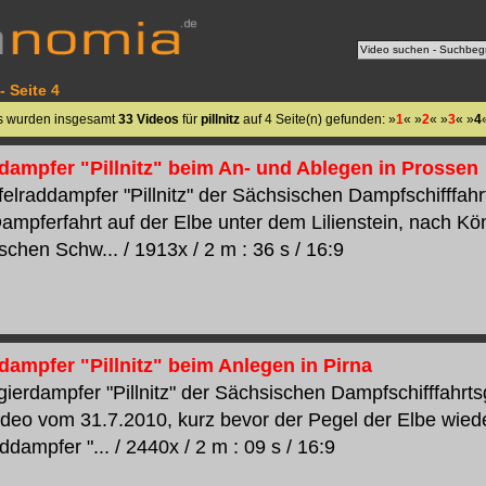
- Seite 4
s wurden insgesamt
33 Videos
für
pillnitz
auf 4 Seite(n) gefunden: »
1
« »
2
« »
3
« »
4
dampfer "Pillnitz" beim An- und Ablegen in Prossen
elraddampfer "Pillnitz" der Sächsischen Dampfschifffahr
ampferfahrt auf der Elbe unter dem Lilienstein, nach K
schen Schw... / 1913x / 2 m : 36 s / 16:9
dampfer "Pillnitz" beim Anlegen in Pirna
ierdampfer "Pillnitz" der Sächsischen Dampfschifffahrt
Video vom 31.7.2010, kurz bevor der Pegel der Elbe wiede
dampfer "... / 2440x / 2 m : 09 s / 16:9