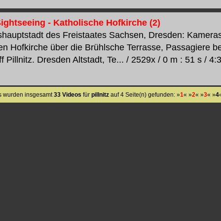
ightseeing - Katholische Hofkirche (2)
shauptstadt des Freistaates Sachsen, Dresden: Kamera
en Hofkirche über die Brühlsche Terrasse, Passagiere 
 Pillnitz. Dresden Altstadt, Te... / 2529x / 0 m : 51 s / 4:
s wurden insgesamt
33 Videos
für
pillnitz
auf 4 Seite(n) gefunden: »
1
« »
2
« »
3
« »
4