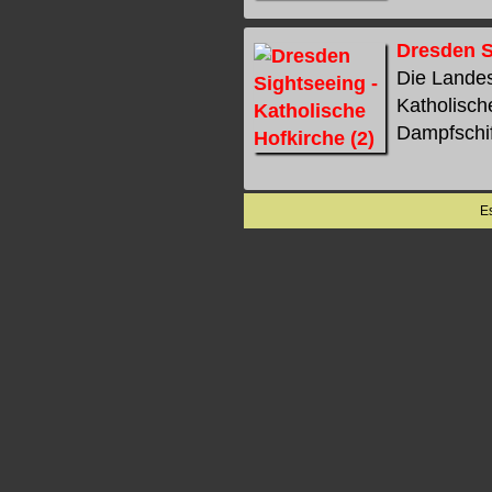
Dresden S
Die Lande
Katholisch
Dampfschiff
E