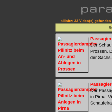
pillnitz: 33 Video(s) gefunden 
E
Passagier
Der Schauf
Prossen. D
der Sächsi
Passagier
Der Passag
in Pirna. 
Schaufelrad