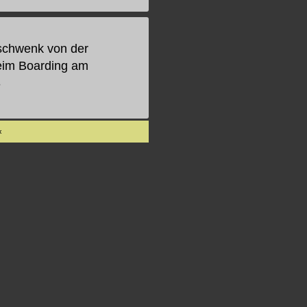
schwenk von der
beim Boarding am
3
«