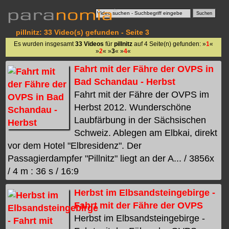
pillnitz: 33 Video(s) gefunden - Seite 3
Es wurden insgesamt
33 Videos
für
pillnitz
auf 4 Seite(n) gefunden: »
1
«
»
2
« »
3
« »
4
«
Fahrt mit der Fähre der OVPS in
Bad Schandau - Herbst
Fahrt mit der Fähre der OVPS im
Herbst 2012. Wunderschöne
Laubfärbung in der Sächsischen
Schweiz. Ablegen am Elbkai, direkt
vor dem Hotel "Elbresidenz". Der
Passagierdampfer "Pillnitz" liegt an der A... / 3856x
/ 4 m : 36 s / 16:9
Herbst im Elbsandsteingebirge -
Fahrt mit der Fähre der OVPS
Herbst im Elbsandsteingebirge -