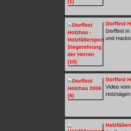
Dorffest H
Dorffest i
und Hackst
Dorffest H
Video vom 
Holzsägen 
Holzfäller