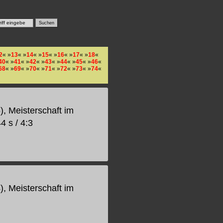
2
« »
13
« »
14
« »
15
« »
16
« »
17
« »
18
«
40
« »
41
« »
42
« »
43
« »
44
« »
45
« »
46
«
68
« »
69
« »
70
« »
71
« »
72
« »
73
« »
74
«
), Meisterschaft im
4 s / 4:3
), Meisterschaft im