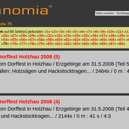
ite 75
im
auf 88 Seite(n) gefunden: »
1
« »
2
« »
3
« »
4
« »
5
« »
6
« »
7
« »
8
« »
9
« »
10
« »
11
« »
1
 »
26
« »
27
« »
28
« »
29
« »
30
« »
31
« »
32
« »
33
« »
34
« »
35
« »
36
« »
37
« »
38
« »
39
« »
 »
54
« »
55
« »
56
« »
57
« »
58
« »
59
« »
60
« »
61
« »
62
« »
63
« »
64
« »
65
« »
66
« »
67
« »
»
75
« »
76
« »
77
« »
78
« »
79
« »
80
« »
81
« »
82
« »
83
« »
84
« »
85
« »
86
« »
87
« »
88
«
orffest Holzhau 2008 (5)
m Dorffest in Holzhau / Erzgebirge am 31.5.2008 (Teil 5
llen: Holzsägen und Hackstocktragen... / 2464x / 0 m : 4
orffest Holzhau 2008 (4)
m Dorffest in Holzhau / Erzgebirge am 31.5.2008 (Teil 4
und Hackstocktragen... / 2144x / 0 m : 41 s / 4:3