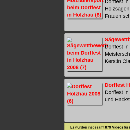
Dorffest in
Holzsägen
Frauen sch
Sägewettb
Dorffest i
Meistersch
Kerstin Cla
Dorffest H
Dorffest i
und Hacksto
Es wurden insgesamt
879 Videos
für