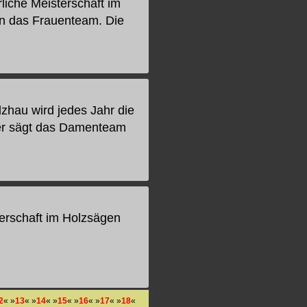
rliche Meisterschaft im
n das Frauenteam. Die
lzhau wird jedes Jahr die
ier sägt das Damenteam
terschaft im Holzsägen
2
« »
13
« »
14
« »
15
« »
16
« »
17
« »
18
«