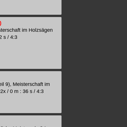
)
sterschaft im Holzsägen
 s / 4:3
l 9), Meisterschaft im
 / 0 m : 36 s / 4:3