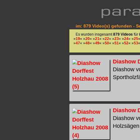
im: 879 Video(s) gefunden - Se
Es wurden insgesamt
879 Videos
für
»
19
« »
20
« »
21
« »
22
« »
23
« »
24
« »
25
«
»
47
« »
48
« »
49
« »
50
« »
51
« »
52
« »
53
«
Diashow D
Diashow vo
Sportholzfä
Diashow D
Diashow vo
Holzsägen 