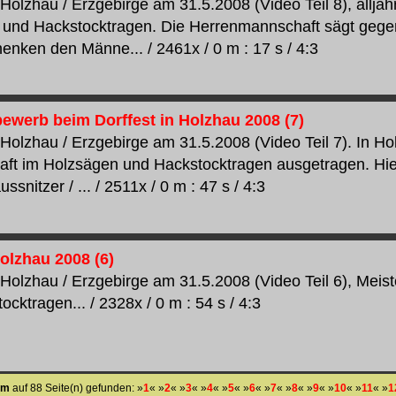
 Holzhau / Erzgebirge am 31.5.2008 (Video Teil 8), alljäh
 und Hackstocktragen. Die Herrenmannschaft sägt gege
enken den Männe... / 2461x / 0 m : 17 s / 4:3
ewerb beim Dorffest in Holzhau 2008 (7)
n Holzhau / Erzgebirge am 31.5.2008 (Video Teil 7). In Ho
aft im Holzsägen und Hackstocktragen ausgetragen. H
ussnitzer / ... / 2511x / 0 m : 47 s / 4:3
olzhau 2008 (6)
n Holzhau / Erzgebirge am 31.5.2008 (Video Teil 6), Meis
cktragen... / 2328x / 0 m : 54 s / 4:3
im
auf 88 Seite(n) gefunden: »
1
« »
2
« »
3
« »
4
« »
5
« »
6
« »
7
« »
8
« »
9
« »
10
« »
11
« »
1