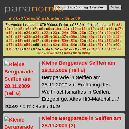
im: 879 Video(s) gefunden - Seite 60
Es wurden insgesamt
879 Videos
für
im
auf 88 Seite(n) gefunden: »
1
« »
2
«
»
3
« »
4
« »
5
« »
6
« »
7
« »
8
« »
9
« »
10
« »
11
« »
12
« »
13
« »
14
« »
15
« »
16
« »
17
«
»
18
« »
19
« »
20
« »
21
« »
22
« »
23
« »
24
« »
25
« »
26
« »
27
« »
28
« »
29
« »
30
«
»
31
« »
32
« »
33
« »
34
« »
35
« »
36
« »
37
« »
38
« »
39
« »
40
« »
41
« »
42
« »
43
«
»
44
« »
45
« »
46
« »
47
« »
48
« »
49
« »
50
« »
51
« »
52
« »
53
« »
54
« »
55
« »
56
«
»
57
« »
58
« »
59
« »
60
« »
61
« »
62
« »
63
« »
64
« »
65
« »
66
« »
67
« »
68
« »
69
«
»
70
« »
71
« »
72
« »
73
« »
74
« »
75
« »
76
« »
77
« »
78
« »
79
« »
80
« »
81
« »
82
«
»
83
« »
84
« »
85
« »
86
« »
87
« »
88
«
Kleine Bergparade Seiffen am
28.11.2009 (Teil 5)
Bergparade in Seiffen am
28.11.2009 zur Eröffnung des
Weihnachtsmarkes in Seiffen,
Erzgebirge. Altes Hi8-Material.... /
2059x / 1 m : 43 s / 16:9
Kleine Bergparade in Seiffen am
28.11.2009 (2)