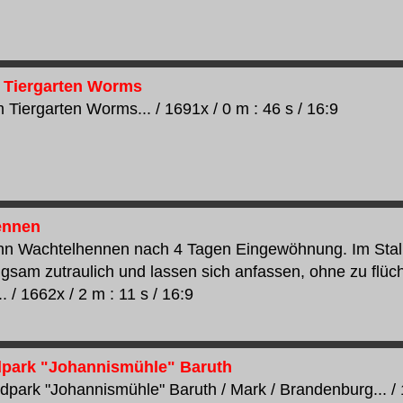
- Tiergarten Worms
 Tiergarten Worms... / 1691x / 0 m : 46 s / 16:9
ennen
n Wachtelhennen nach 4 Tagen Eingewöhnung. Im Stall i
gsam zutraulich und lassen sich anfassen, ohne zu flüch
. / 1662x / 2 m : 11 s / 16:9
dpark "Johannismühle" Baruth
dpark "Johannismühle" Baruth / Mark / Brandenburg... / 1