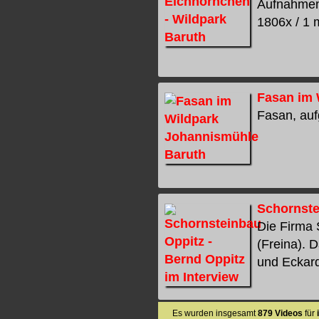
Aufnahmen 
1806x / 1 m
Fasan im 
Fasan, auf
Schornste
Die Firma 
(Freina). 
und Eckardt
Es wurden insgesamt
879 Videos
für