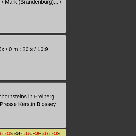
 Mark (Brandenburg)... /
 / 0 m : 26 s / 16:9
chornsteins in Freiberg
 Presse Kerstin Blossey
2
« »
13
« »
14
« »
15
« »
16
« »
17
« »
18
«