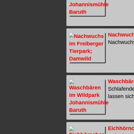
Nachwuchs
Nachwuchs 
Waschbäre
Schlafende
lassen sich
Eichhörnc