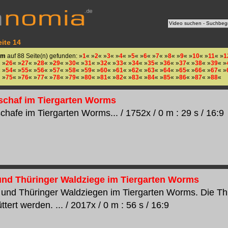
ite 14
im
auf 88 Seite(n) gefunden: »
1
« »
2
« »
3
« »
4
« »
5
« »
6
« »
7
« »
8
« »
9
« »
10
« »
11
« »
1
 »
26
« »
27
« »
28
« »
29
« »
30
« »
31
« »
32
« »
33
« »
34
« »
35
« »
36
« »
37
« »
38
« »
39
« »
 »
54
« »
55
« »
56
« »
57
« »
58
« »
59
« »
60
« »
61
« »
62
« »
63
« »
64
« »
65
« »
66
« »
67
« »
»
75
« »
76
« »
77
« »
78
« »
79
« »
80
« »
81
« »
82
« »
83
« »
84
« »
85
« »
86
« »
87
« »
88
«
chaf im Tiergarten Worms
hafe im Tiergarten Worms... / 1752x / 0 m : 29 s / 16:9
und Thüringer Waldziege im Tiergarten Worms
 und Thüringer Waldziegen im Tiergarten Worms. Die T
ttert werden. ... / 2017x / 0 m : 56 s / 16:9