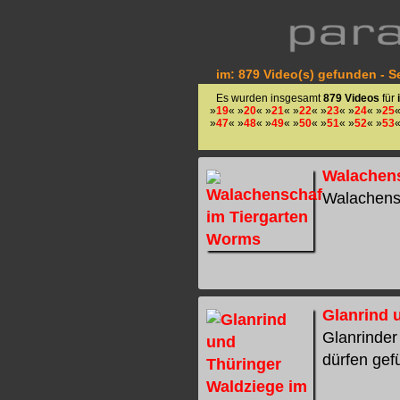
im: 879 Video(s) gefunden - Se
Es wurden insgesamt
879 Videos
für
»
19
« »
20
« »
21
« »
22
« »
23
« »
24
« »
25
«
»
47
« »
48
« »
49
« »
50
« »
51
« »
52
« »
53
«
Walachens
Walachensc
Glanrind 
Glanrinder
dürfen gefü