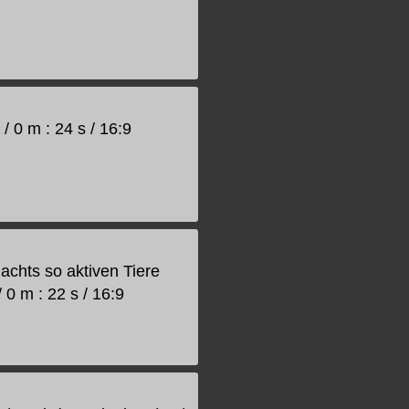
 0 m : 24 s / 16:9
chts so aktiven Tiere
 0 m : 22 s / 16:9