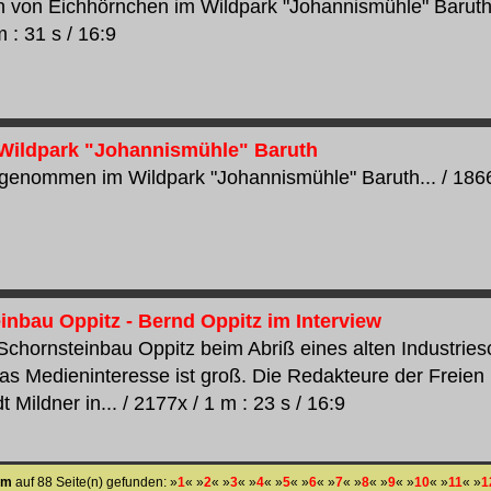
von Eichhörnchen im Wildpark "Johannismühle" Baruth /
 : 31 s / 16:9
Wildpark "Johannismühle" Baruth
genommen im Wildpark "Johannismühle" Baruth... / 1866x
inbau Oppitz - Bernd Oppitz im Interview
Schornsteinbau Oppitz beim Abriß eines alten Industries
Das Medieninteresse ist groß. Die Redakteure der Freien
 Mildner in... / 2177x / 1 m : 23 s / 16:9
im
auf 88 Seite(n) gefunden: »
1
« »
2
« »
3
« »
4
« »
5
« »
6
« »
7
« »
8
« »
9
« »
10
« »
11
« »
1