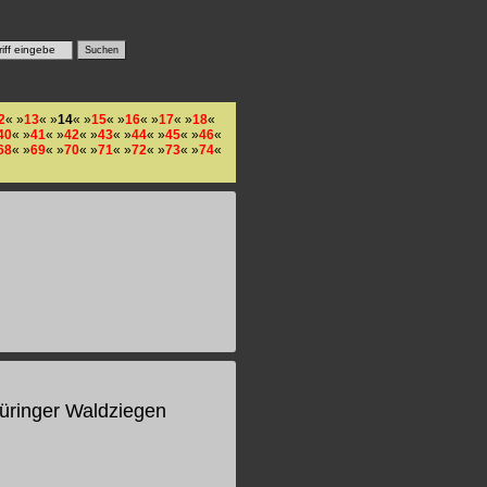
2
« »
13
« »
14
« »
15
« »
16
« »
17
« »
18
«
40
« »
41
« »
42
« »
43
« »
44
« »
45
« »
46
«
68
« »
69
« »
70
« »
71
« »
72
« »
73
« »
74
«
hüringer Waldziegen