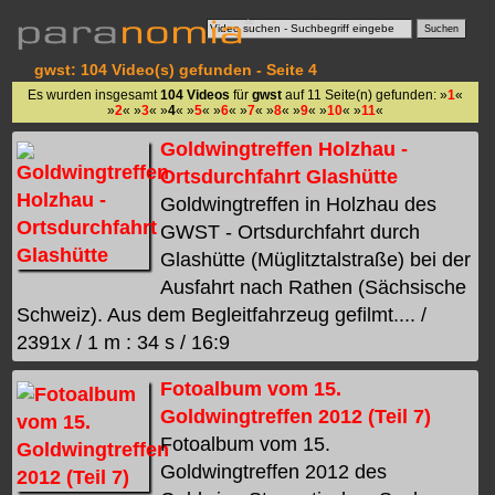
gwst: 104 Video(s) gefunden - Seite 4
Es wurden insgesamt
104 Videos
für
gwst
auf 11 Seite(n) gefunden: »
1
«
»
2
« »
3
« »
4
« »
5
« »
6
« »
7
« »
8
« »
9
« »
10
« »
11
«
Goldwingtreffen Holzhau -
Ortsdurchfahrt Glashütte
Goldwingtreffen in Holzhau des
GWST - Ortsdurchfahrt durch
Glashütte (Müglitztalstraße) bei der
Ausfahrt nach Rathen (Sächsische
Schweiz). Aus dem Begleitfahrzeug gefilmt.... /
2391x / 1 m : 34 s / 16:9
Fotoalbum vom 15.
Goldwingtreffen 2012 (Teil 7)
Fotoalbum vom 15.
Goldwingtreffen 2012 des