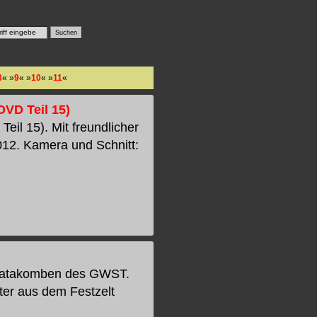
8
« »
9
« »
10
« »
11
«
VD Teil 15)
il 15). Mit freundlicher
2. Kamera und Schnitt:
n Katakomben des GWST.
hter aus dem Festzelt