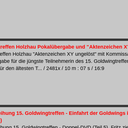
reffen Holzhau Pokalübergabe und "Aktenzeichen XY
effen Holzhau "Aktenzeichen XY ungelöst" mit Kommissar 
abe für die jüngste Teilnehmerin des 15. Goldwingtref
ür den ältesten T... / 2481x / 10 m : 07 s / 16:9
ihung 15. Goldwingtreffen - Einfahrt der Goldwings i
)
ihung 15. Goldwingtreffen - Doppel-DVD (Teil 5). Fritz