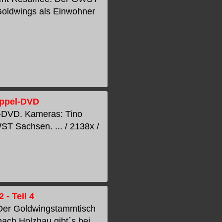
Goldwings als Einwohner
Doppel-DVD
el-DVD. Kameras: Tino
T Sachsen. ... / 2138x /
- Teil 4
 Der Goldwingstammtisch
nach Holzhau gibt´s bei