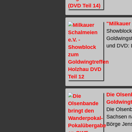
"Milkauer
Showblock 
Goldwingst
und DVD: L
Die Olsen
Goldwingt
Die Olsen
Sachsen n
Börge Jense