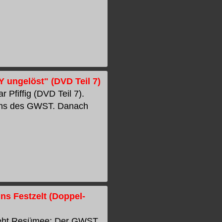
 ungelöst" (DVD Teil 7)
Pfiffig (DVD Teil 7).
fens des GWST. Danach
ns Festzelt (Doppel-
 zieht Resümee: Der GWST