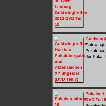
Goldwingt
Goldwingtr
Pokalüberg
der Pokal f
Pokalverle
DVD Teil 5
Pokalverle