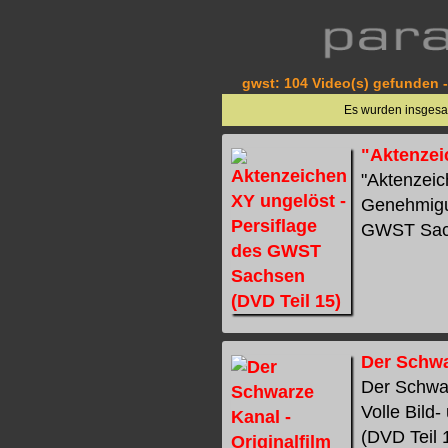
gwst: 104 Video(s) gefunden -
Es wurden insges
"Aktenzei
"Aktenzeic
Genehmigu
GWST Sachs
Der Schwar
Der Schwar
Volle Bild
(DVD Teil 1