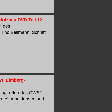
Holzhau DVD Teil 12
n des
Tino Bellmann. Schnitt
WF Limberg-
wingtreffen des GWST
en, Yvonne Jensen und