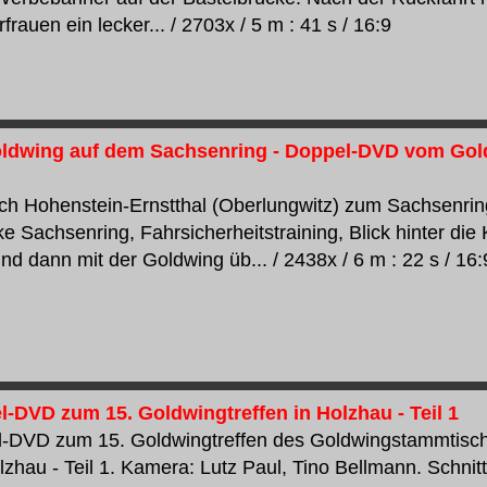
rauen ein lecker... / 2703x / 5 m : 41 s / 16:9
oldwing auf dem Sachsenring - Doppel-DVD vom Goldw
ch Hohenstein-Ernstthal (Oberlungwitz) zum Sachsenrin
e Sachsenring, Fahrsicherheitstraining, Blick hinter die
und dann mit der Goldwing üb... / 2438x / 6 m : 22 s / 16:
l-DVD zum 15. Goldwingtreffen in Holzhau - Teil 1
l-DVD zum 15. Goldwingtreffen des Goldwingstammtis
lzhau - Teil 1. Kamera: Lutz Paul, Tino Bellmann. Schnit