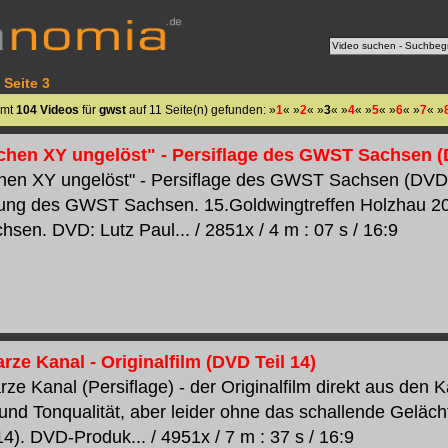
 Seite 3
amt
104 Videos
für
gwst
auf 11 Seite(n) gefunden: »
1
« »
2
« »
3
« »
4
« »
5
« »
6
« »
7
« »
chen XY ungelöst" - Persiflage des GWST Sachsen (D
hen XY ungelöst" - Persiflage des GWST Sachsen (DVD Te
ng des GWST Sachsen. 15.Goldwingtreffen Holzhau 201
en. DVD: Lutz Paul... / 2851x / 4 m : 07 s / 16:9
ze Kanal - Originalfilm (DVD Teil 14)
ze Kanal (Persiflage) - der Originalfilm direkt aus de
- und Tonqualität, aber leider ohne das schallende Geläc
4). DVD-Produk... / 4951x / 7 m : 37 s / 16:9