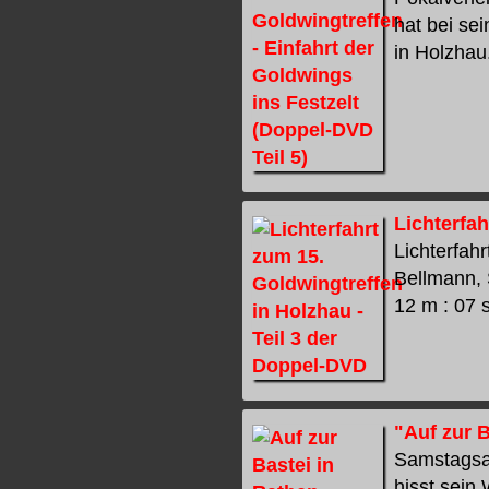
hat bei se
in Holzhau.
Lichterfah
Lichterfah
Bellmann, 
12 m : 07 s
"Auf zur B
Samstagsau
hisst sein