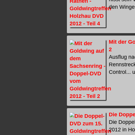
den Wingerf
Mit der G
2
Ausflug na
Rennstreck
Control... 
Die Doppe
Die Doppe
2012 in Ho