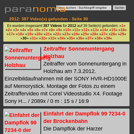
2012: 387 Video(s) gefunden - Seite 30
Es wurden insgesamt
387 Videos
für
2012
auf 39 Seite(n) gefunden: »
1
«
»
2
« »
3
« »
4
« »
5
« »
6
« »
7
« »
8
« »
9
« »
10
« »
11
« »
12
« »
13
« »
14
« »
15
« »
16
«
»
17
« »
18
« »
19
« »
20
« »
21
« »
22
« »
23
« »
24
« »
25
« »
26
« »
27
« »
28
« »
29
«
»
30
« »
31
« »
32
« »
33
« »
34
« »
35
« »
36
« »
37
« »
38
« »
39
«
Zeitraffer Sonnenuntergang
Holzhau
Zeitraffer vom Sonnenuntergang in
Holzhau am 7.3.2012.
Einzelbildaufnahmen mit der SONY HVR-HD1000E
auf Memorystick. Montage der Fotos zu einem
Zeitraffervideo mit Corel Videostudio X4. Footage
Sony H... / 2089x / 0 m : 15 s / 16:9
Einfahrt der Dampflok 99 7234-0
der Brockenbahn
Die Dampflok der Harzer