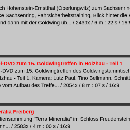
ch Hohenstein-Ernstthal (Oberlungwitz) zum Sachsenrin
e Sachsenring, Fahrsicherheitstraining, Blick hinter die
und dann mit der Goldwing üb... / 2439x / 6 m : 22 s / 16:
l-DVD zum 15. Goldwingtreffen in Holzhau - Teil 1
l-DVD zum 15. Goldwingtreffen des Goldwingstammtis
lzhau - Teil 1. Kamera: Lutz Paul, Tino Bellmann. Schnit
 vom Aufbau des Treffe... / 2054x / 8 m : 07 s / 16:9
ralia Freiberg
liensammlung "Terra Mineralia" im Schloss Freudenstein 
... / 2583x / 4 m : 00 s / 16:9