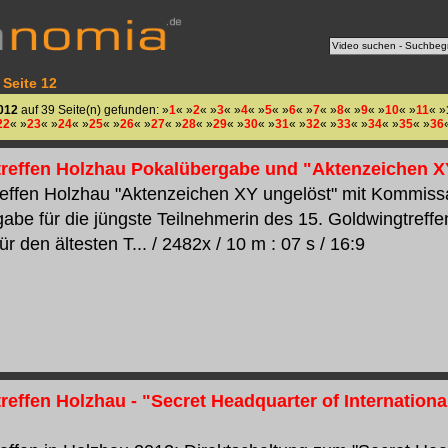
 Seite 12
012
auf 39 Seite(n) gefunden: »
1
« »
2
« »
3
« »
4
« »
5
« »
6
« »
7
« »
8
« »
9
« »
10
« »
11
« »
22
« »
23
« »
24
« »
25
« »
26
« »
27
« »
28
« »
29
« »
30
« »
31
« »
32
« »
33
« »
34
« »
35
« »
36
reffen Holzhau Pokalübergabe und "Aktenzeichen XY
effen Holzhau "Aktenzeichen XY ungelöst" mit Kommissar 
abe für die jüngste Teilnehmerin des 15. Goldwingtref
ür den ältesten T... / 2482x / 10 m : 07 s / 16:9
reffen Holzhau - "Secret Headquarter of Internationa