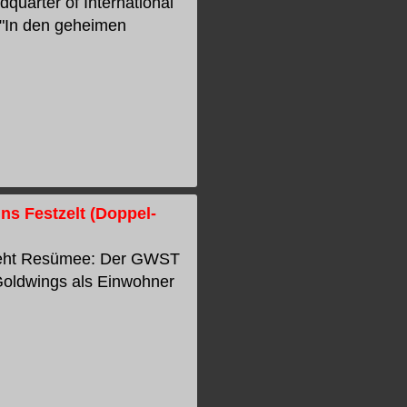
quarter of International
, "In den geheimen
ns Festzelt (Doppel-
 zieht Resümee: Der GWST
Goldwings als Einwohner