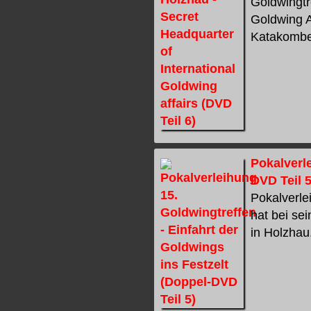
Goldwingtr
Goldwing A
Katakomben
Pokalverle
DVD Teil 5
Pokalverle
hat bei se
in Holzhau.