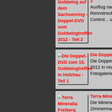
2
Ausflug na
Rennstreck
Control... 
Die Doppe
Die Doppe
2012 in Ho
Fotogalerie
Terra Mine
Die Minera
Zimmermann