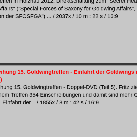
effen in Holzhau 2012: Direktschaltung zum "Secret Head
ffairs" ("Special Forces of Saxony for Goldwing Affairs"
 der SFOSFGA") ... / 2037x / 10 m : 22 s / 16:9
ihung 15. Goldwingtreffen - Einfahrt der Goldwings i
)
ihung 15. Goldwingtreffen - Doppel-DVD (Teil 5). Fritz
inem Treffen 354 Einschreibungen und damit sind mehr 
 Einfahrt der... / 1855x / 8 m : 42 s / 16:9