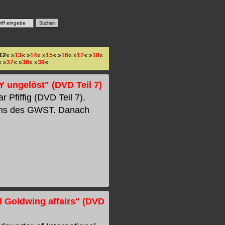
12
« »
13
« »
14
« »
15
« »
16
« »
17
« »
18
«
« »
37
« »
38
« »
39
«
 ungelöst" (DVD Teil 7)
Pfiffig (DVD Teil 7).
fens des GWST. Danach
l Goldwing affairs" (DVD