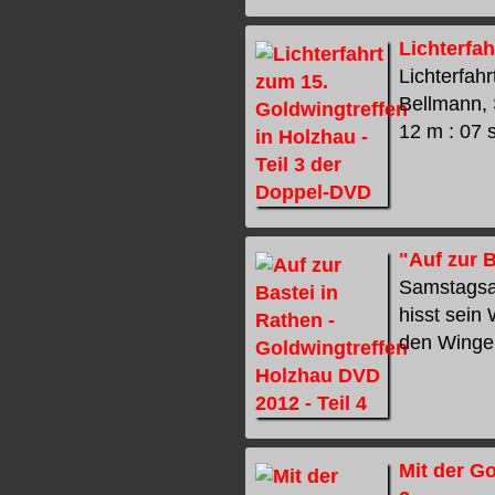
Lichterfah
Lichterfah
Bellmann, 
12 m : 07 s
"Auf zur B
Samstagsau
hisst sein
den Wingerf
Mit der G