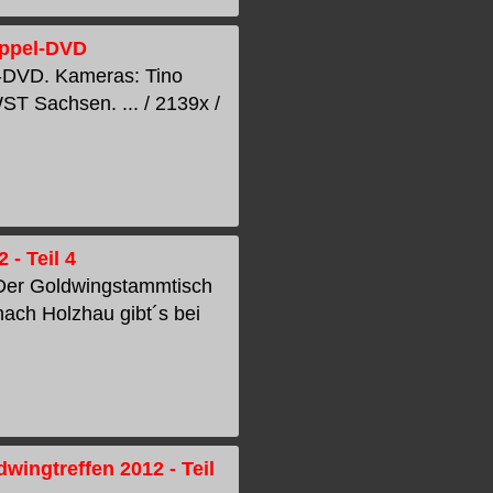
Doppel-DVD
el-DVD. Kameras: Tino
T Sachsen. ... / 2139x /
- Teil 4
 Der Goldwingstammtisch
nach Holzhau gibt´s bei
ingtreffen 2012 - Teil