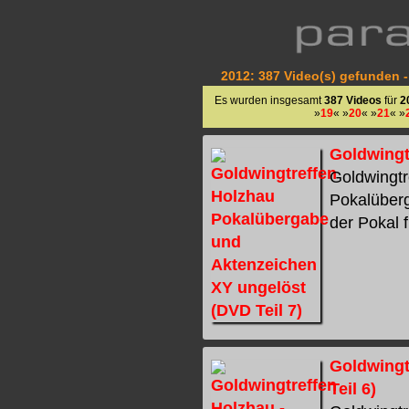
2012: 387 Video(s) gefunden -
Es wurden insgesamt
387 Videos
für
2
»
19
« »
20
« »
21
« »
Goldwingt
Goldwingtr
Pokalüberg
der Pokal f
Goldwingt
Teil 6)