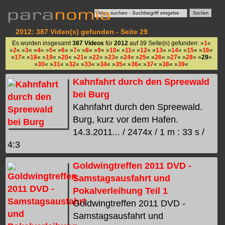
2012: 387 Video(s) gefunden - Seite 29
Es wurden insgesamt
387 Videos
für
2012
auf 39 Seite(n) gefunden: »
1
«
»
2
« »
3
« »
4
« »
5
« »
6
« »
7
« »
8
« »
9
« »
10
« »
11
« »
12
« »
13
« »
14
« »
15
« »
16
«
»
17
« »
18
« »
19
« »
20
« »
21
« »
22
« »
23
« »
24
« »
25
« »
26
« »
27
« »
28
« »
29
«
»
30
« »
31
« »
32
« »
33
« »
34
« »
35
« »
36
« »
37
« »
38
« »
39
«
Kahnfahrt durch den Spreewald
bei Burg
Kahnfahrt durch den Spreewald.
Burg, kurz vor dem Hafen.
14.3.2011... / 2474x / 1 m : 33 s /
4:3
Goldwingtreffen 2011 DVD -
Samstagsausfahrt und
Pokalverleihung Teil 1
Goldwingtreffen 2011 DVD -
Samstagsausfahrt und