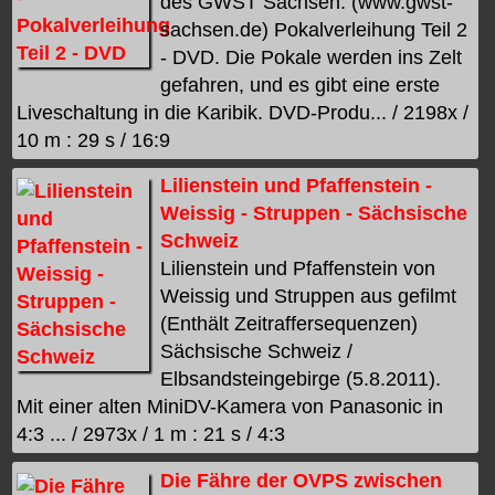
des GWST Sachsen. (www.gwst-
sachsen.de) Pokalverleihung Teil 2
- DVD. Die Pokale werden ins Zelt
gefahren, und es gibt eine erste
Liveschaltung in die Karibik. DVD-Produ... / 2198x /
10 m : 29 s / 16:9
Lilienstein und Pfaffenstein -
Weissig - Struppen - Sächsische
Schweiz
Lilienstein und Pfaffenstein von
Weissig und Struppen aus gefilmt
(Enthält Zeitraffersequenzen)
Sächsische Schweiz /
Elbsandsteingebirge (5.8.2011).
Mit einer alten MiniDV-Kamera von Panasonic in
4:3 ... / 2973x / 1 m : 21 s / 4:3
Die Fähre der OVPS zwischen