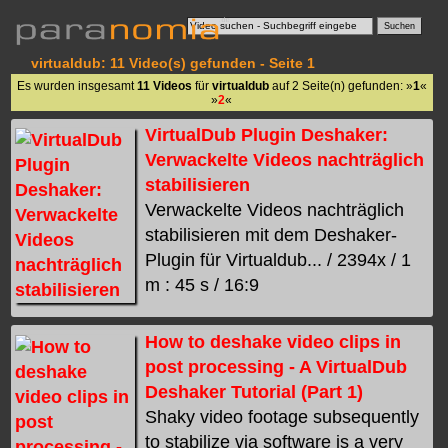
virtualdub: 11 Video(s) gefunden - Seite 1
Es wurden insgesamt
11 Videos
für
virtualdub
auf 2 Seite(n) gefunden: »
1
«
»
2
«
VirtualDub Plugin Deshaker:
Verwackelte Videos nachträglich
stabilisieren
Verwackelte Videos nachträglich
stabilisieren mit dem Deshaker-
Plugin für Virtualdub... / 2394x / 1
m : 45 s / 16:9
How to deshake video clips in
post processing - A VirtualDub
Deshaker Tutorial (Part 1)
Shaky video footage subsequently
to stabilize via software is a very