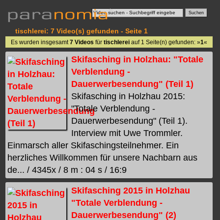
tischlerei: 7 Video(s) gefunden - Seite 1
Es wurden insgesamt
7 Videos
für
tischlerei
auf 1 Seite(n) gefunden: »
1
«
Skifasching in Holzhau: "Totale
Verblendung -
Dauerwerbesendung" (Teil 1)
Skifasching in Holzhau 2015:
"Totale Verblendung -
Dauerwerbesendung" (Teil 1).
Interview mit Uwe Trommler.
Einmarsch aller Skifaschingsteilnehmer. Ein
herzliches Willkommen für unsere Nachbarn aus
de... / 4345x / 8 m : 04 s / 16:9
Skifasching 2015 in Holzhau
"Totale Verblendung -
Dauerwerbesendung" (2)