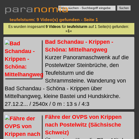
teufelsturm: 9 Video(s) gefunden - Seite 1
Es wurden insgesamt
9 Videos
für
teufelsturm
auf 1 Seite(n) gefunden:
»
1
«
Bad Schandau - Krippen -
Schöna: Mittelhangweg
Kurzer Panoramaschwenk auf die
Postelwitzer Steinbrüche, den
Teufelsturm und die
Schrammsteine. Wanderung von
Bad Schandau - Schöna - Krippen über
Mittelhangweg, kleine Bastei und Hundskirche.
27.12.2... / 2540x / 0 m : 13 s / 4:3
Fähre der OVPS von Krippen
nach Postelwitz (Sächsische
Schweiz)