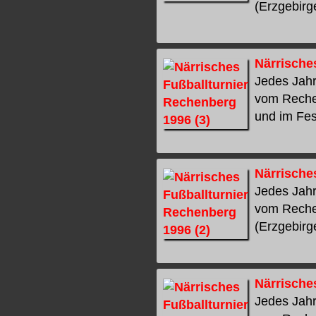
(Erzgebirge
Närrische
Jedes Jahr
vom Rechen
und im Fest
Närrische
Jedes Jahr
vom Rechen
(Erzgebirge
Närrische
Jedes Jahr