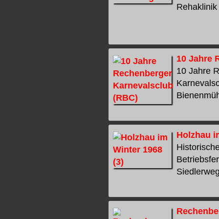
Rehaklinik
10 Jahre 
10 Jahre 
Karnevalsc
Bienenmühle
Holzhau i
Historisch
Betriebsfe
Siedlerweg 
Rechenber