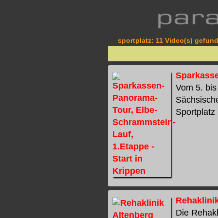
sportplatz: 11 Video(s) gefund
Sparkasse
Vom 5. bis
Sächsische
Sportplatz 
Rehaklini
Die Rehakl