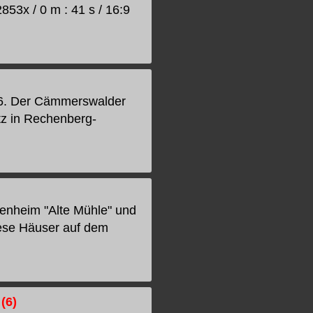
853x / 0 m : 41 s / 16:9
96. Der Cämmerswalder
tz in Rechenberg-
enheim "Alte Mühle" und
iese Häuser auf dem
(6)