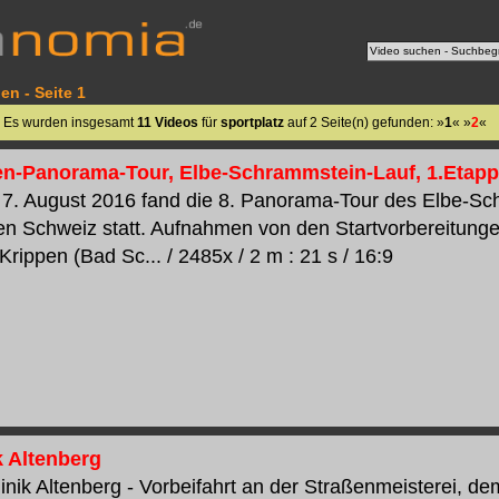
en - Seite 1
Es wurden insgesamt
11 Videos
für
sportplatz
auf 2 Seite(n) gefunden: »
1
« »
2
«
n-Panorama-Tour, Elbe-Schrammstein-Lauf, 1.Etappe 
 7. August 2016 fand die 8. Panorama-Tour des Elbe-Sc
n Schweiz statt. Aufnahmen von den Startvorbereitung
Krippen (Bad Sc... / 2485x / 2 m : 21 s / 16:9
k Altenberg
inik Altenberg - Vorbeifahrt an der Straßenmeisterei, de