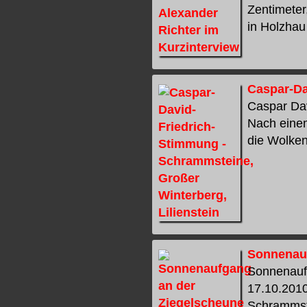
Zentimeter
in Holzhau 
Caspar-Da
Caspar Dav
Nach einem
die Wolken
Sonnenauf
Sonnenaufg
17.10.2010
Schrammste