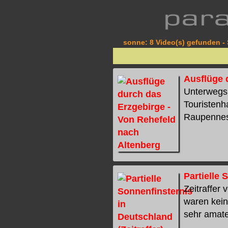
sonne: 8 Video(s) gefunden - 
Ausflüge 
Unterwegs 
Touristenh
Raupennest
Partielle 
Zeitraffer
waren kein
sehr amateu