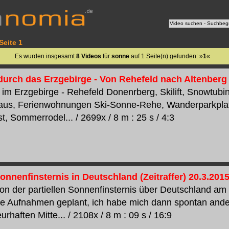
Seite 1
Es wurden insgesamt
8 Videos
für
sonne
auf 1 Seite(n) gefunden: »
1
«
durch das Erzgebirge - Von Rehefeld nach Altenberg
im Erzgebirge - Rehefeld Donenrberg, Skilift, Snowtubi
aus, Ferienwohnungen Ski-Sonne-Rehe, Wanderparkplat
, Sommerrodel... / 2699x / 8 m : 25 s / 4:3
Sonnenfinsternis in Deutschland (Zeitraffer) 20.3.201
 von der partiellen Sonnenfinsternis über Deutschland am
e Aufnahmen geplant, ich habe mich dann spontan ande
rhaften Mitte... / 2108x / 8 m : 09 s / 16:9