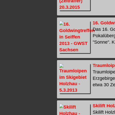
16. Goldw
Das 16. Go
Pokalüberg
"Sonne". K
Traumloip
Traumloipen
Erzgebirge 
etwa 30 Zen
Skilift Ho
Skilift Ho