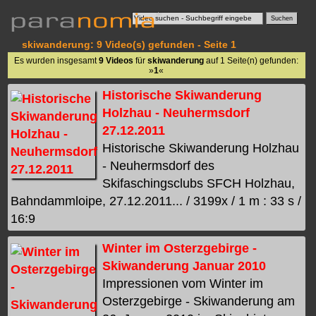
skiwanderung: 9 Video(s) gefunden - Seite 1
Es wurden insgesamt
9 Videos
für
skiwanderung
auf 1 Seite(n) gefunden:
»
1
«
Historische Skiwanderung
Holzhau - Neuhermsdorf
27.12.2011
Historische Skiwanderung Holzhau
- Neuhermsdorf des
Skifaschingsclubs SFCH Holzhau,
Bahndammloipe, 27.12.2011... / 3199x / 1 m : 33 s /
16:9
Winter im Osterzgebirge -
Skiwanderung Januar 2010
Impressionen vom Winter im
Osterzgebirge - Skiwanderung am