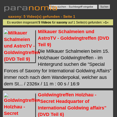
saxony: 5 Video(s) gefunden - Seite 1
Es wurden insgesamt
5 Videos
für
saxony
auf 1 Seite(n) gefunden: »
1
«
Milkauer Schalmeien und
AstroTV - Goldwingtreffen (DVD
Teil 9)
Die Milkauer Schalmeien beim 15.
Holzhauer Goldwingtreffen - im
Hintergrund suchen die "Special
Forces of Saxony for International Goldwing Affairs"
immer noch nach dem Wanderpokal, welcher aus
dem St... / 2326x / 11 m : 00 s / 16:9
Goldwingtreffen Holzhau -
"Secret Headquarter of
International Goldwing affairs"
(DVD Teil 6)