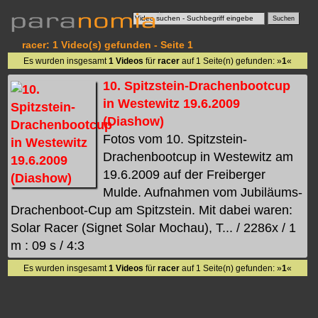
racer: 1 Video(s) gefunden - Seite 1
Es wurden insgesamt
1 Videos
für
racer
auf 1 Seite(n) gefunden: »
1
«
10. Spitzstein-Drachenbootcup
in Westewitz 19.6.2009
(Diashow)
Fotos vom 10. Spitzstein-
Drachenbootcup in Westewitz am
19.6.2009 auf der Freiberger
Mulde. Aufnahmen vom Jubiläums-
Drachenboot-Cup am Spitzstein. Mit dabei waren:
Solar Racer (Signet Solar Mochau), T... / 2286x / 1
m : 09 s / 4:3
Es wurden insgesamt
1 Videos
für
racer
auf 1 Seite(n) gefunden: »
1
«