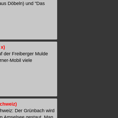
haus Döbeln) und "Das
 x)
f der Freiberger Mulde
rner-Mobil viele
Schweiz)
hweiz: Der Grünbach wird
um Amselsee gestaut. Man