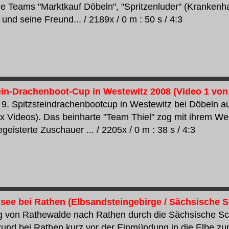
ie Teams "Marktkauf Döbeln", "Spritzenluder" (Kranken
und seine Freund... / 2189x / 0 m : 50 s / 4:3
tein-Drachenboot-Cup in Westewitz 2008 (Video 1 von
9. Spitzsteindrachenbootcup in Westewitz bei Döbeln au
n x Videos). Das beinharte "Team Thiel" zog mit ihrem We
eisterte Zuschauer ... / 2205x / 0 m : 38 s / 4:3
see bei Rathen (Elbsandsteingebirge / Sächsische 
 von Rathewalde nach Rathen durch die Sächsische Sc
und bei Rathen kurz vor der Einmündung in die Elbe z