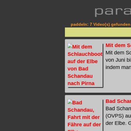
paddeln: 7 Video(s) gefunden 
Mit dem S
Mit dem S
von Juni b
indem man 
Bad Schan
Bad Schand
(OVPS) auf
der Elbe. G