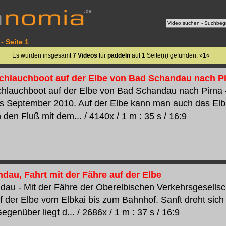
- Seite 1
Es wurden insgesamt
7 Videos
für
paddeln
auf 1 Seite(n) gefunden: »
1
«
chlauchboot auf der Elbe von Bad Schandau nach P
chlauchboot auf der Elbe von Bad Schandau nach Pirna
is September 2010. Auf der Elbe kann man auch das Elb
den Fluß mit dem... / 4140x / 1 m : 35 s / 16:9
dau, Fahrt mit der Fähre auf der Elbe
au - Mit der Fähre der Oberelbischen Verkehrsgesellsch
 der Elbe vom Elbkai bis zum Bahnhof. Sanft dreht sich
egenüber liegt d... / 2686x / 1 m : 37 s / 16:9