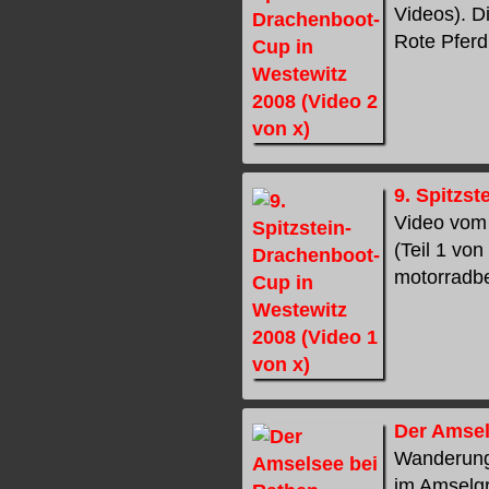
Videos). D
Rote Pferd 
9. Spitzs
Video vom 
(Teil 1 vo
motorradbeg
Der Amsel
Wanderung
im Amselgr