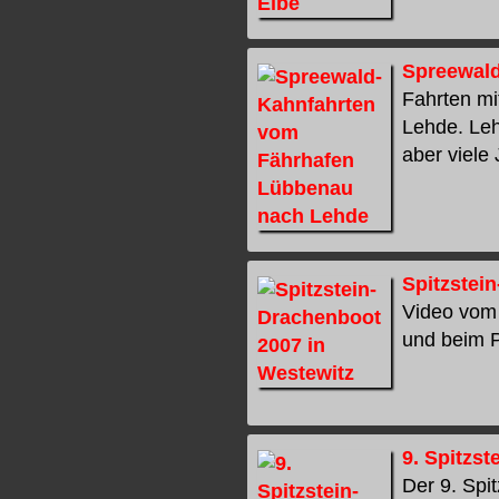
Spreewal
Fahrten m
Lehde. Leh
aber viele 
Spitzstei
Video vom 
und beim Pa
9. Spitzs
Der 9. Spi