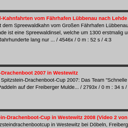
d-Kahnfahrten vom Fährhafen Lübbenau nach Lehde
it dem Spreewaldkahn vom Großen Fährhafen Lübbenau
de ist eine Spreewaldinsel, welche um 1300 erstmalig u
Jahrhunderte lang nur ... / 4546x / 0 m : 52 s / 4:3
n-Drachenboot 2007 in Westewitz
Spitzstein-Drachenboot-Cup 2007: Das Team "Schnelle
ddeln auf der Freiberger Mulde... / 2793x / 0 m : 34 s /
tein-Drachenboot-Cup in Westewitz 2008 (Video 2 von
tzsteindrachenbootcup in Westewitz bei Döbeln, Freiberg