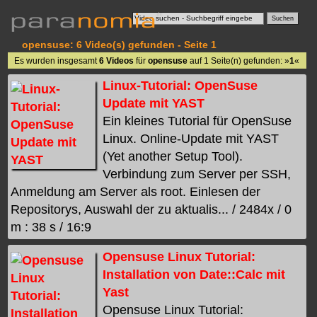
opensuse: 6 Video(s) gefunden - Seite 1
Es wurden insgesamt
6 Videos
für
opensuse
auf 1 Seite(n) gefunden: »
1
«
Linux-Tutorial: OpenSuse
Update mit YAST
Ein kleines Tutorial für OpenSuse
Linux. Online-Update mit YAST
(Yet another Setup Tool).
Verbindung zum Server per SSH,
Anmeldung am Server als root. Einlesen der
Repositorys, Auswahl der zu aktualis... / 2484x / 0
m : 38 s / 16:9
Opensuse Linux Tutorial:
Installation von Date::Calc mit
Yast
Opensuse Linux Tutorial: