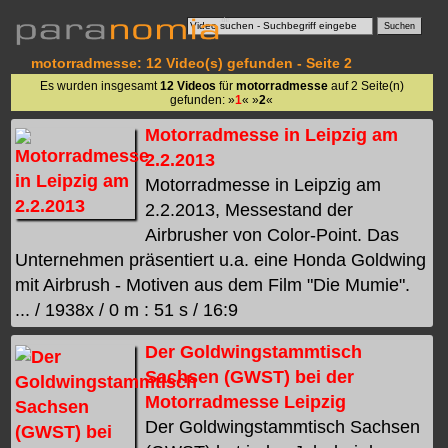
motorradmesse: 12 Video(s) gefunden - Seite 2
Es wurden insgesamt
12 Videos
für
motorradmesse
auf 2 Seite(n)
gefunden: »
1
« »
2
«
Motorradmesse in Leipzig am
2.2.2013
Motorradmesse in Leipzig am
2.2.2013, Messestand der
Airbrusher von Color-Point. Das
Unternehmen präsentiert u.a. eine Honda Goldwing
mit Airbrush - Motiven aus dem Film "Die Mumie".
... / 1938x / 0 m : 51 s / 16:9
Der Goldwingstammtisch
Sachsen (GWST) bei der
Motorradmesse Leipzig
Der Goldwingstammtisch Sachsen