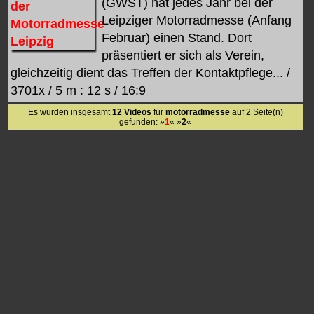
(GWST) hat jedes Jahr bei der
Leipziger Motorradmesse (Anfang
Februar) einen Stand. Dort
präsentiert er sich als Verein,
gleichzeitig dient das Treffen der Kontaktpflege... /
3701x / 5 m : 12 s / 16:9
Es wurden insgesamt
12 Videos
für
motorradmesse
auf 2 Seite(n)
gefunden: »
1
« »
2
«