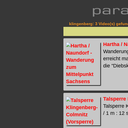
klingenberg: 3 Video(s) gefun
Hartha / 
Wanderung
erreicht m
die "Diebs
Talsperre
Talsperre 
/ 1 m : 12 