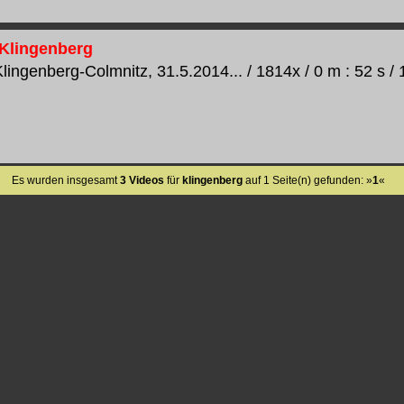
 Klingenberg
lingenberg-Colmnitz, 31.5.2014... / 1814x / 0 m : 52 s / 
Es wurden insgesamt
3 Videos
für
klingenberg
auf 1 Seite(n) gefunden: »
1
«