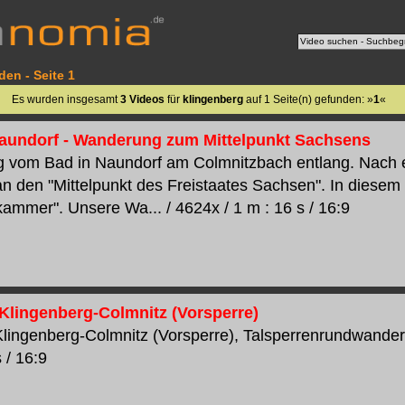
den - Seite 1
Es wurden insgesamt
3 Videos
für
klingenberg
auf 1 Seite(n) gefunden: »
1
«
Naundorf - Wanderung zum Mittelpunkt Sachsens
 vom Bad in Naundorf am Colmnitzbach entlang. Nach e
an den "Mittelpunkt des Freistaates Sachsen". In diesem
kammer". Unsere Wa... / 4624x / 1 m : 16 s / 16:9
 Klingenberg-Colmnitz (Vorsperre)
Klingenberg-Colmnitz (Vorsperre), Talsperrenrundwander
s / 16:9