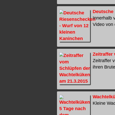
Deutsche 
Innerhalb 
Video von d
Zeitraffe
Zeitraffer
ihren Brute
Wachtelkü
Kleine Wac