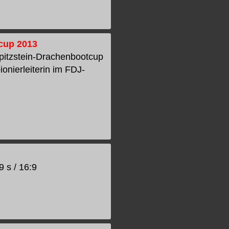
tcup 2013
Spitzstein-Drachenbootcup
onierleiterin im FDJ-
9 s / 16:9