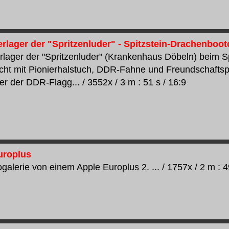
erlager der "Spritzenluder" - Spitzstein-Drachenboo
rlager der "Spritzenluder" (Krankenhaus Döbeln) beim 
echt mit Pionierhalstuch, DDR-Fahne und Freundschaftspi
r der DDR-Flagg... / 3552x / 3 m : 51 s / 16:9
Europlus
galerie von einem Apple Europlus 2. ... / 1757x / 2 m : 4