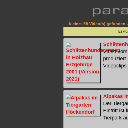
kleine: 59 Video(s) gefunden -
Es wu
Schlitten
Video vom 
produziert
Videoclips 
Alpakas i
Der Tierga
Eintritt is
Tierpark au