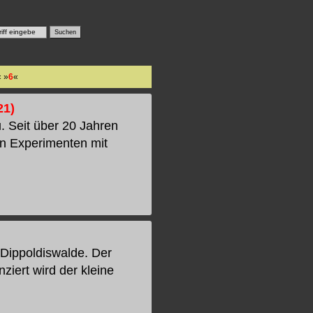
« »
6
«
21)
 Seit über 20 Jahren
en Experimenten mit
 Dippoldiswalde. Der
nziert wird der kleine