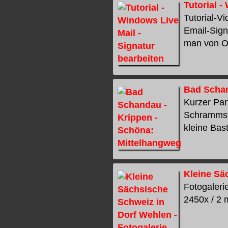
Tutorial -
Tutorial-V
Email-Signa
man von Out
Bad Schan
Kurzer Pan
Schrammst
kleine Bast
Kleine Sä
Fotogaleri
2450x / 2 m