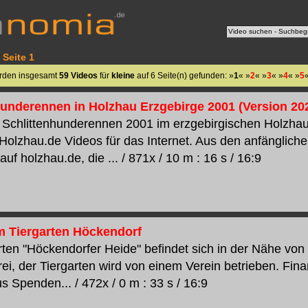
 Seite 1
rden insgesamt
59 Videos
für
kleine
auf 6 Seite(n) gefunden: »
1
« »
2
« »
3
« »
4
« »
5
hunderennen in Holzhau Erzgebirge 2001 (Version 20
Schlittenhunderennen 2001 im erzgebirgischen Holzhau.
 Holzhau.de Videos für das Internet. Aus den anfänglich
auf holzhau.de, die ... / 871x / 10 m : 16 s / 16:9
m Tiergarten Höckendorf
rten "Höckendorfer Heide" befindet sich in der Nähe von
t frei, der Tiergarten wird von einem Verein betrieben. Fina
s Spenden... / 472x / 0 m : 33 s / 16:9