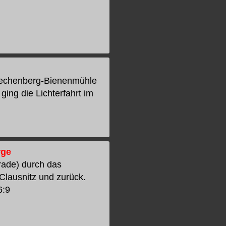
 Rechenberg-Bienenmühle
ing die Lichterfahrt im
rge
arade) durch das
lausnitz und zurück.
6:9