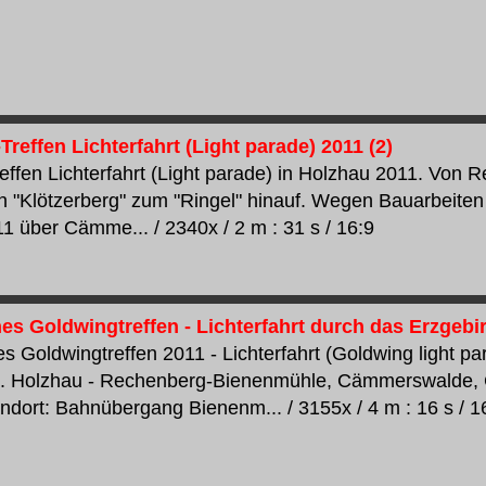
reffen Lichterfahrt (Light parade) 2011 (2)
effen Lichterfahrt (Light parade) in Holzhau 2011. Von
n "Klötzerberg" zum "Ringel" hinauf. Wegen Bauarbeiten g
1 über Cämme... / 2340x / 2 m : 31 s / 16:9
es Goldwingtreffen - Lichterfahrt durch das Erzgebi
s Goldwingtreffen 2011 - Lichterfahrt (Goldwing light p
e. Holzhau - Rechenberg-Bienenmühle, Cämmerswalde, C
dort: Bahnübergang Bienenm... / 3155x / 4 m : 16 s / 1