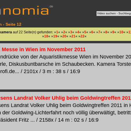
 - Seite 12
kamera
auf 22 Seite(n) gefunden: »
1
« »
2
« »
3
« »
4
« »
5
« »
6
« »
7
« »
8
« »
9
« »
10
« »
1
»
18
« »
19
« »
20
« »
21
« »
22
«
k Messe in Wien im November 2011
Eindrücke von der Aquaristikmesse Wien im November 2
rle, Diskusbuntbarsche im Schaubecken. Kamera Torst
rofi.de... / 2101x / 3 m : 38 s / 16:9
hsens Landrat Volker Uhlig beim Goldwingtreffen 201
sens Landrat Volker Uhlig beim Goldwingtreffen 2011 in
der Goldwing-Lichterfahrt noch völlig überwältigt, betrit
ident Fritz ... / 2158x / 14 m : 02 s / 16:9