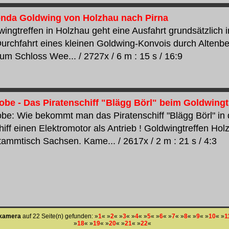
onda Goldwing von Holzhau nach Pirna
ingtreffen in Holzhau geht eine Ausfahrt grundsätzlich 
urchfahrt eines kleinen Goldwing-Konvois durch Altenber
zum Schloss Wee... / 2727x / 6 m : 15 s / 16:9
obe - Das Piratenschiff "Blägg Börl" beim Goldwingt
be: Wie bekommt man das Piratenschiff "Blägg Börl" in
hiff einen Elektromotor als Antrieb ! Goldwingtreffen Ho
ammtisch Sachsen. Kame... / 2617x / 2 m : 21 s / 4:3
kamera
auf 22 Seite(n) gefunden: »
1
« »
2
« »
3
« »
4
« »
5
« »
6
« »
7
« »
8
« »
9
« »
10
« »
1
»
18
« »
19
« »
20
« »
21
« »
22
«