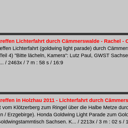
reffen Lichterfahrt durch Cämmerswalde - Rachel - C
effen Lichterfahrt (goldwing light parade) durch Cämmer
(Teil 4) "Bitte lächeln, Kamera": Lutz Paul, GWST Sachs
.. / 2463x / 7 m : 58 s / 16:9
reffen in Holzhau 2011 - Lichterfahrt durch Cämmers
rt vom Klötzerberg zum Ringel über die Halbe Metze d
 / Erzgebirge). Honda Goldwing Light Parade zum Gold
oldwingstammtisch Sachsen. K... / 2213x / 3 m : 02 s / 