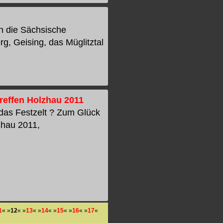
in die Sächsische
g, Geising, das Müglitztal
reffen Holzhau 2011
 das Festzelt ? Zum Glück
lzhau 2011,
1
« »
12
« »
13
« »
14
« »
15
« »
16
« »
17
«