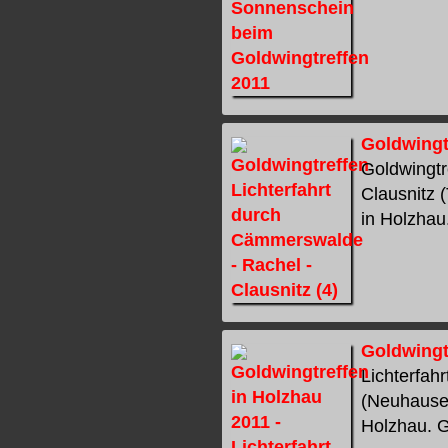
Goldwingt
Goldwingtr
Clausnitz 
in Holzhau.
Goldwingt
Lichterfah
(Neuhausen
Holzhau. G