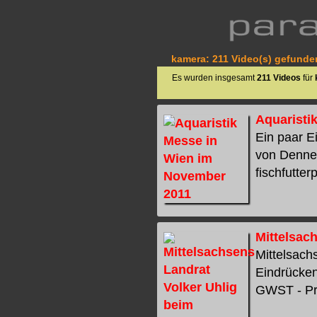
kamera: 211 Video(s) gefunden
Es wurden insgesamt
211 Videos
für
Aquaristi
Ein paar 
von Denne
fischfutterp
Mittelsac
Mittelsach
Eindrücken 
GWST - Präs