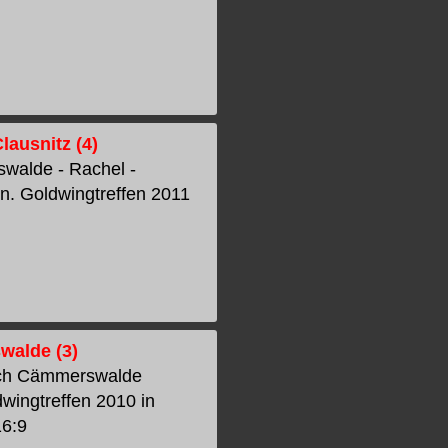
lausnitz (4)
swalde - Rachel -
en. Goldwingtreffen 2011
walde (3)
urch Cämmerswalde
wingtreffen 2010 in
16:9