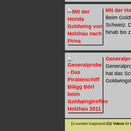
Mit der H
Beim Goldw
Schweiz. D
hinab bis 
Generalpr
Generalpro
hat das Sc
Goldwingst
Es wurden insgesamt
211 Videos
für