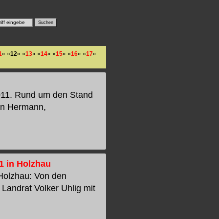
1
« »
12
« »
13
« »
14
« »
15
« »
16
« »
17
«
011. Rund um den Stand
en Hermann,
1 in Holzhau
 Holzhau: Von den
t Landrat Volker Uhlig mit