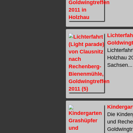
Lichterfa
Goldwingt
Lichterfah
Holzhau 20
Sachsen... 
Kindergar
Die Kinder
und Reche
Goldwingtr