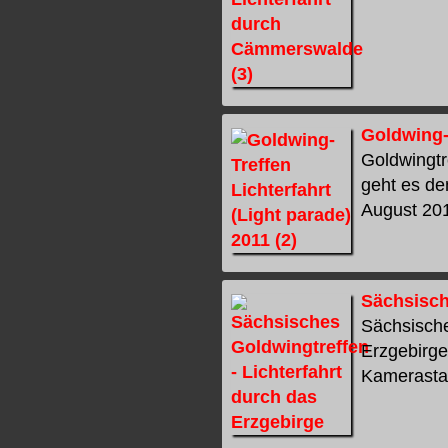
Goldwing-T
Goldwingtr
geht es de
August 201
Sächsisch
Sächsische
Erzgebirg
Kamerastan