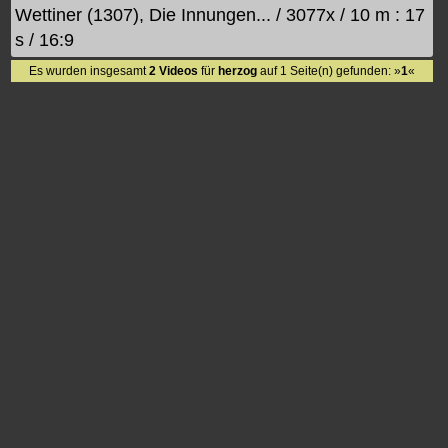
Wettiner (1307), Die Innungen... / 3077x / 10 m : 17
s / 16:9
Es wurden insgesamt
2 Videos
für
herzog
auf 1 Seite(n) gefunden: »
1
«