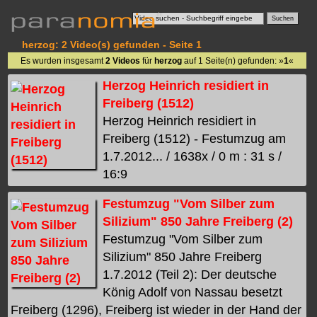
herzog: 2 Video(s) gefunden - Seite 1
Es wurden insgesamt
2 Videos
für
herzog
auf 1 Seite(n) gefunden: »
1
«
Herzog Heinrich residiert in
Freiberg (1512)
Herzog Heinrich residiert in
Freiberg (1512) - Festumzug am
1.7.2012... / 1638x / 0 m : 31 s /
16:9
Festumzug "Vom Silber zum
Silizium" 850 Jahre Freiberg (2)
Festumzug "Vom Silber zum
Silizium" 850 Jahre Freiberg
1.7.2012 (Teil 2): Der deutsche
König Adolf von Nassau besetzt
Freiberg (1296), Freiberg ist wieder in der Hand der