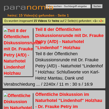
heinz: 15 Video(s) gefunden - Seite 1
Es wurden insgesamt
15 Videos
für
heinz
auf 2 Seite(n) gefunden: »
1
« »
2
«
Teil 8 der Öffentlichen
Diskussionsrunde mit Dr. Frauke
Petry (AfD) - Naturhotel
"Lindenhof " Holzhau
Teil 8 der Öffentlichen
Diskussionsrunde mit Dr. Frauke
Petry (AfD) - Naturhotel "Lindenhof
" Holzhau: Schlußworte von Karl-
Heinz Mantau, Dank und
Verabschiedung ... / 2240x / 11 m : 30 s / 16:9
Öffentliche Diskussion im
Naturhotel "Lindenhof" Holzhau
- Dr. Frauke Petry im