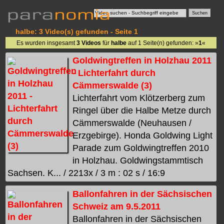
halbe: 3 Video(s) gefunden - Seite 1
Es wurden insgesamt
3 Videos
für
halbe
auf 1 Seite(n) gefunden: »
1
«
Goldwingtreffen in Holzhau 2011
- Lichterfahrt durch
Cämmerswalde (3)
Lichterfahrt vom Klötzerberg zum
Ringel über die Halbe Metze durch
Cämmerswalde (Neuhausen /
Erzgebirge). Honda Goldwing Light
Parade zum Goldwingtreffen 2010
in Holzhau. Goldwingstammtisch
Sachsen. K... / 2213x / 3 m : 02 s / 16:9
Ballonfahren in der Sächsischen
Schweiz am 9.5.2011
Ballonfahren in der Sächsischen