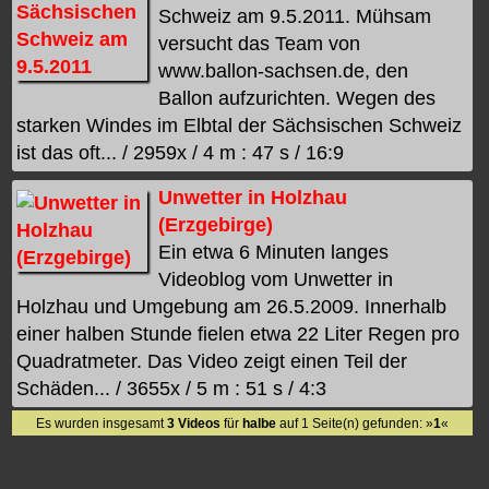
Schweiz am 9.5.2011. Mühsam
versucht das Team von
www.ballon-sachsen.de, den
Ballon aufzurichten. Wegen des
starken Windes im Elbtal der Sächsischen Schweiz
ist das oft... / 2959x / 4 m : 47 s / 16:9
Unwetter in Holzhau
(Erzgebirge)
Ein etwa 6 Minuten langes
Videoblog vom Unwetter in
Holzhau und Umgebung am 26.5.2009. Innerhalb
einer halben Stunde fielen etwa 22 Liter Regen pro
Quadratmeter. Das Video zeigt einen Teil der
Schäden... / 3655x / 5 m : 51 s / 4:3
Es wurden insgesamt
3 Videos
für
halbe
auf 1 Seite(n) gefunden: »
1
«