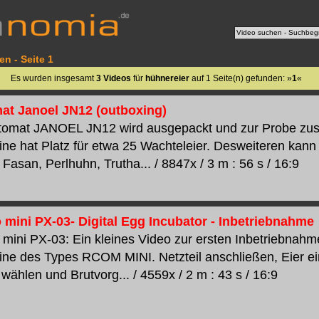
n - Seite 1
Es wurden insgesamt
3 Videos
für
hühnereier
auf 1 Seite(n) gefunden: »
1
«
at Janoel JN12 (outboxing)
utomat JANOEL JN12 wird ausgepackt und zur Probe z
ne hat Platz für etwa 25 Wachteleier. Desweiteren kan
Fasan, Perlhuhn, Trutha... / 8847x / 3 m : 56 s / 16:9
mini PX-03- Digital Egg Incubator - Inbetriebnahme
ini PX-03: Ein kleines Video zur ersten Inbetriebnahme
ne des Types RCOM MINI. Netzteil anschließen, Eier ein
ählen und Brutvorg... / 4559x / 2 m : 43 s / 16:9