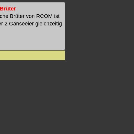
Brüter
iche Brüter von RCOM ist
r 2 Gänseeier gleichzeitig