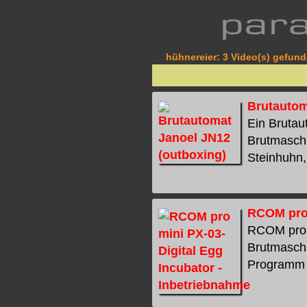
hühnereier: 3 Video(s) gefunde
Brutautom
Ein Bruta
Brutmaschi
Steinhuhn, 
RCOM pro 
RCOM pro m
Brutmaschi
Programm w