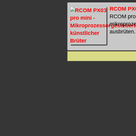
RCOM PX03
RCOM pro m
mikroproze
ausbrüten.