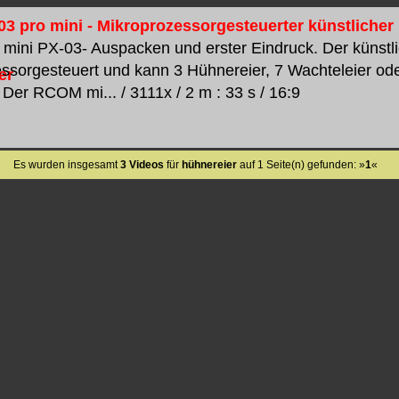
 pro mini - Mikroprozessorgesteuerter künstlicher 
ini PX-03- Auspacken und erster Eindruck. Der künstl
ssorgesteuert und kann 3 Hühnereier, 7 Wachteleier ode
 Der RCOM mi... / 3111x / 2 m : 33 s / 16:9
Es wurden insgesamt
3 Videos
für
hühnereier
auf 1 Seite(n) gefunden: »
1
«