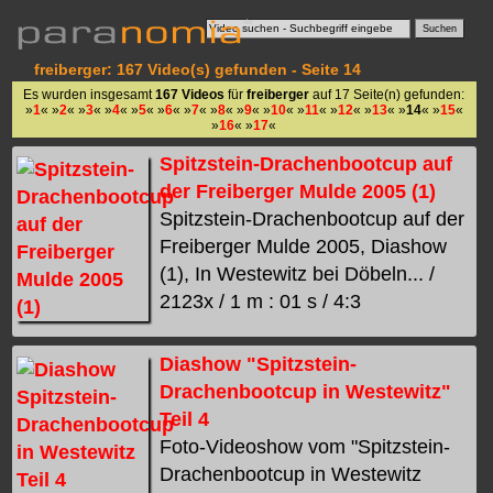
freiberger: 167 Video(s) gefunden - Seite 14
Es wurden insgesamt
167 Videos
für
freiberger
auf 17 Seite(n) gefunden:
»
1
« »
2
« »
3
« »
4
« »
5
« »
6
« »
7
« »
8
« »
9
« »
10
« »
11
« »
12
« »
13
« »
14
« »
15
«
»
16
« »
17
«
Spitzstein-Drachenbootcup auf
der Freiberger Mulde 2005 (1)
Spitzstein-Drachenbootcup auf der
Freiberger Mulde 2005, Diashow
(1), In Westewitz bei Döbeln... /
2123x / 1 m : 01 s / 4:3
Diashow "Spitzstein-
Drachenbootcup in Westewitz"
Teil 4
Foto-Videoshow vom "Spitzstein-
Drachenbootcup in Westewitz