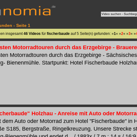
unden - Seite 1
den insgesamt
46 Videos
für
fischerbaude
auf 5 Seite(n) gefunden: »
1
« »
2
« »
3
« »
sten Motorradtouren durch das Erzgebirge - Brau
ten Motorradtouren durch das Erzgebirge - Sächsische
- Bienenmühle. Startpunkt: Hotel Fischerbaude Holzhau..
scherbaude" Holzhau - Anreise mit Auto oder Motorr
t dem Auto oder Motorrad zum Hotel "Fischerbaude" in 
ße S185, Bergstraße, Ringelkreuzung. Unsere Strecke sta
-Bienenmühle und endet d... / 1883x / 7 m : 14 s / 16:9