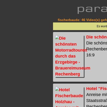
fischerbaude: 46 Video(s) gef
Es wur
Die schön
Die schöns
Rechenberg
16:9
Hotel "Fi
Anreise mi
Staatsstra
Rechenberg