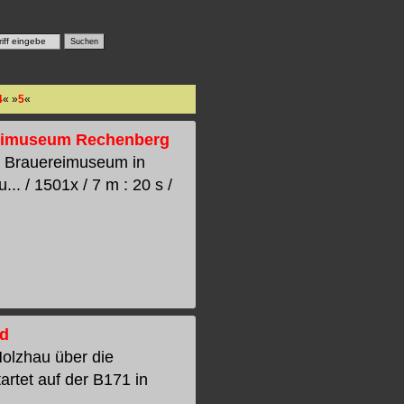
4
« »
5
«
ereimuseum Rechenberg
s Brauereimuseum in
. / 1501x / 7 m : 20 s /
ad
Holzhau über die
rtet auf der B171 in