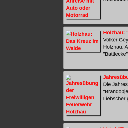
Holzhau: 
Volker Gey
Holzhau. A
"Battlecke"
Jahresübu
Die Jahres
"Brandobje
Liebscher g