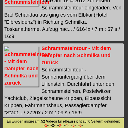
hatte am 16.4.2012 zur ersten
Schrammsteintour eingeladen. Von
Bad Schandau aus ging es vom Elbkai (Hotel
"Elbresidenz") in Richtung Schmilka.
Toskanatherme, Aufzug nac... / 6164x / 7 m : 57 s /
16:9
Schrammsteintour - Mit dem
Dampfer nach Schmilka und
zurück
Schrammsteintour -
Sonnenuntergang über dem
Lilienstein, Durchfahrt unter den
Schrammsteinen, Postelwitzer
Yachtclub, Ziegelscheune Krippen, Elbaussicht
Krippen, Fährmannshaus, Passagierdampfer
"Stadt... / 2720x / 2 m : 09 s / 16:9
Es wurden insgesamt
52 Videos
für
elbaussicht
auf 6 Seite(n) gefunden:
»
1
« »
2
« »
3
« »
4
« »
5
« »
6
«