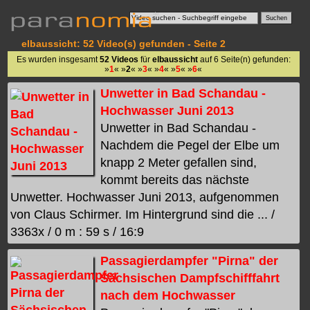
elbaussicht: 52 Video(s) gefunden - Seite 2
Es wurden insgesamt
52 Videos
für
elbaussicht
auf 6 Seite(n) gefunden:
»
1
« »
2
« »
3
« »
4
« »
5
« »
6
«
Unwetter in Bad Schandau -
Hochwasser Juni 2013
Unwetter in Bad Schandau -
Nachdem die Pegel der Elbe um
knapp 2 Meter gefallen sind,
kommt bereits das nächste
Unwetter. Hochwasser Juni 2013, aufgenommen
von Claus Schirmer. Im Hintergrund sind die ... /
3363x / 0 m : 59 s / 16:9
Passagierdampfer "Pirna" der
Sächsischen Dampfschifffahrt
nach dem Hochwasser