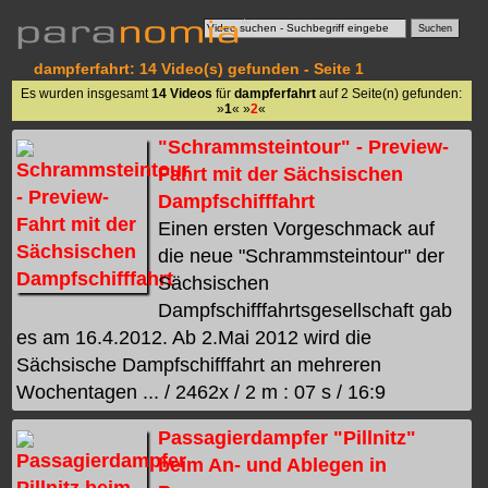
dampferfahrt: 14 Video(s) gefunden - Seite 1
Es wurden insgesamt
14 Videos
für
dampferfahrt
auf 2 Seite(n) gefunden:
»
1
« »
2
«
"Schrammsteintour" - Preview-
Fahrt mit der Sächsischen
Dampfschifffahrt
Einen ersten Vorgeschmack auf
die neue "Schrammsteintour" der
Sächsischen
Dampfschifffahrtsgesellschaft gab
es am 16.4.2012. Ab 2.Mai 2012 wird die
Sächsische Dampfschifffahrt an mehreren
Wochentagen ... / 2462x / 2 m : 07 s / 16:9
Passagierdampfer "Pillnitz"
beim An- und Ablegen in