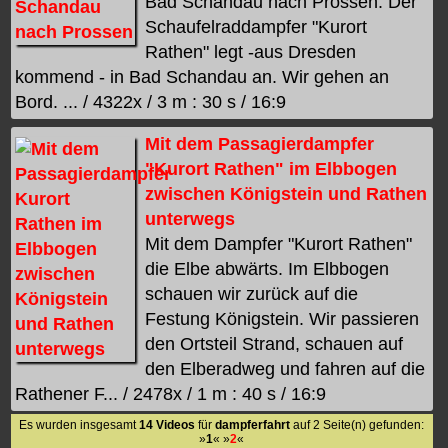
Bad Schandau nach Prossen. Der
Schaufelraddampfer "Kurort
Rathen" legt -aus Dresden
kommend - in Bad Schandau an. Wir gehen an
Bord. ... / 4322x / 3 m : 30 s / 16:9
Mit dem Passagierdampfer
"Kurort Rathen" im Elbbogen
zwischen Königstein und Rathen
unterwegs
Mit dem Dampfer "Kurort Rathen"
die Elbe abwärts. Im Elbbogen
schauen wir zurück auf die
Festung Königstein. Wir passieren
den Ortsteil Strand, schauen auf
den Elberadweg und fahren auf die
Rathener F... / 2478x / 1 m : 40 s / 16:9
Es wurden insgesamt
14 Videos
für
dampferfahrt
auf 2 Seite(n) gefunden:
»
1
« »
2
«